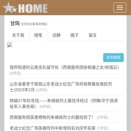
用
户
信
甘玛
无尽的沂蒙革命情结
息/
登
关于我
随笔
动静
圈子
留言
录
等
发布随笔
我所知道的云南支队留守处（西南服务团徐相谦之女/徐瑞云）
(4评论)
山东省委老干部局山东老战士纪念广场邓局祭奠张逸民烈
士/2023年2月
(1评论)
跨越37年的寻找——朱锡侯烈士墓找寻经过（供稿/华宁县退
役军人事务局）
(0评论)
西南服务团英勇牺牲的朱锡侯烈士的墓找到了！
(2评论)
老战士纪念广场英雄阵列中新增刻名刘庆怀前辈
(7评论)