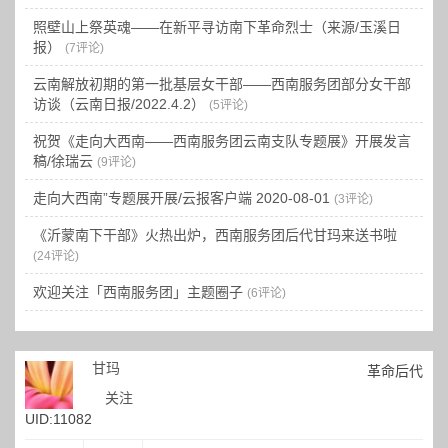
照壁山上祭英魂——在新平寻访南下革命烈士（来源/玉溪日
报）
(7评论)
云南解放初期的第一批基层女干部——西南服务团部分女干部
访谈（云南日报/2022.4.2）
(5评论)
祝贺《走向大西南——西南服务团云南支队专题展》开展发言
稿/徐瑞云
(9评论)
走向大西南”专题展开展/云报客户端 2020-08-01
(3评论)
《沂蒙南下干部》火热出炉，西南服务团后代甘玛来送书啦
(24评论)
欢迎关注「西南服务团」主题圈子
(6评论)
甘玛
革命后代
关注
UID:11082