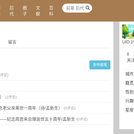
前
后
圈
文
百
辈
代
子
献
科
留言
UID:1
8
关
发布随笔
城市
0评论)
籍贯
性别
）
(2评论)
兴趣
念老父亲离世一周年（诗/孟新生）
(0评论)
星座
——纪念周恩来总理逝世五十周年/孟新生
(0评论)