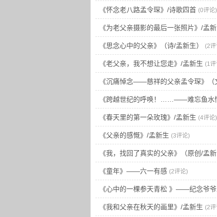
《怀念老八路孟令琛》/诗歌四首
(0评论)
《为老父亲摄影的最后一张照片》/孟新
《思念心中的父亲》（诗/孟新生）
(2评
《老父亲，我不想让您走》/孟新生
(1评
《沉痛悼念——慈祥的父亲孟令琛》（
《跨越世纪的呼唤！……——难忘鱼水
《春天里的第一朵玫瑰》/孟新生
(4评论)
《父亲的感慨》/孟新生
(3评论)
《我，找回了真实的父亲》（原创/孟新
《童年》——六一有感
(2评论)
《心中的一棵参天青松 》——纪念爷
《我和父亲在秋天的画里》/孟新生
(2评