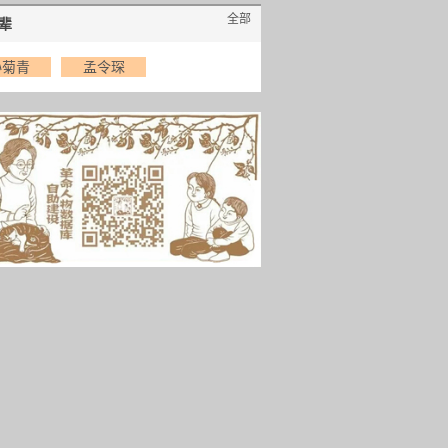
全部
辈
孙菊青
孟令琛