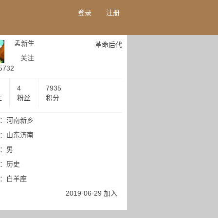
登录
注册
孟新生
革命后代
关注
5732
4
7935
注
粉丝
积分
：河南新乡
：山东济南
：男
：历史
：白羊座
2019-06-29 加入