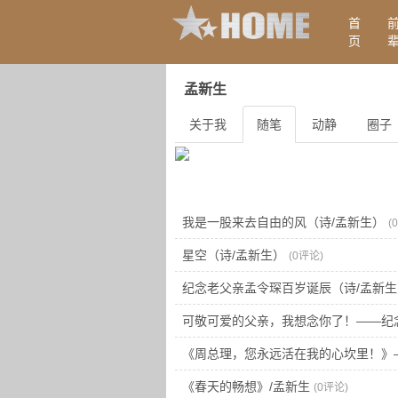
首
页
孟新生
关于我
随笔
动静
圈子
我是一股来去自由的风（诗/孟新生）
(
星空（诗/孟新生）
(0评论)
纪念老父亲孟令琛百岁诞辰（诗/孟新生
可敬可爱的父亲，我想念你了！——纪
《周总理，您永远活在我的心坎里！》
《春天的畅想》/孟新生
(0评论)