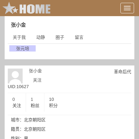
用
户
信
张小金
息/
登
关于我
动静
圈子
留言
录
等
张元培
张小金
革命后代
关注
UID:10627
0
1
10
关注
粉丝
积分
城市：北京朝阳区
籍贯：北京朝阳区
性别：男