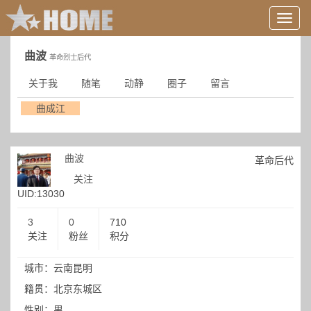
用
户
信
曲波
革命烈士后代
息/
登
关于我
随笔
动静
圈子
留言
录
等
曲成江
曲波
革命后代
关注
UID:13030
3
0
710
关注
粉丝
积分
城市：云南昆明
籍贯：北京东城区
性别：男