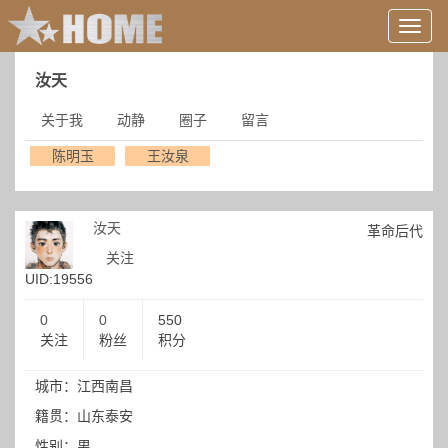
用
户
信
汝天
息/
登
关于我
动静
圈子
留言
录
等
陈明玉
王汝泉
汝天
革命后代
关注
UID:19556
0
0
550
关注
粉丝
积分
城市：江西南昌
籍贯：山东泰安
性别：男