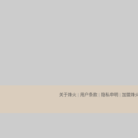
关于烽火
|
用户条款
|
隐私申明
|
加盟烽