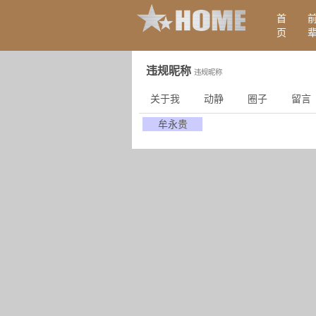
首
页
违规昵称
违规昵称
关于我
动静
圈子
留言
牟永贵