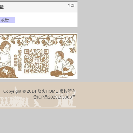
全部
辈
牟永贵
Copyright © 2014 烽火HOME 版权所有
鲁ICP备2025193083号