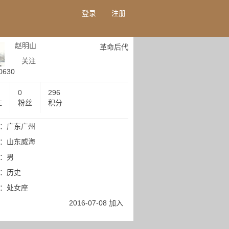
登录
注册
赵明山
革命后代
关注
0630
0
296
注
粉丝
积分
：广东广州
：山东威海
：男
：历史
：处女座
2016-07-08 加入