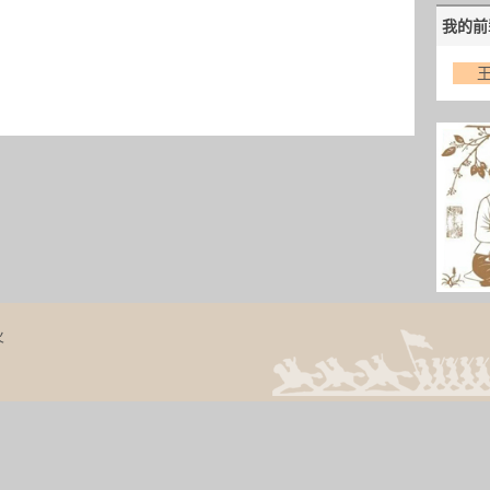
我的前
火