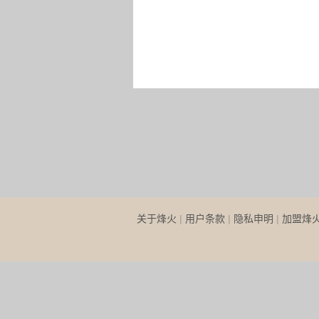
关于烽火
|
用户条款
|
隐私申明
|
加盟烽