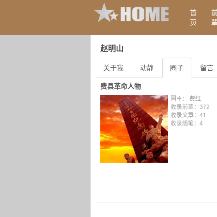
首
页
赵明山
关于我
动静
圈子
留言
费县革命人物
圈主： 费红
收录前辈：372
收录文章：41
收录随笔：4