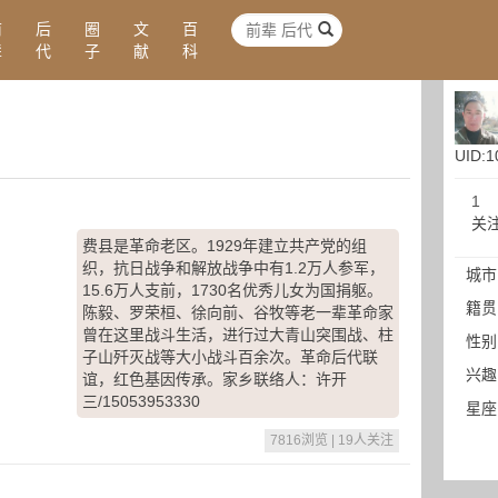
前
后
圈
文
百
辈
代
子
献
科
UID:1
1
关
费县是革命老区。1929年建立共产党的组
织，抗日战争和解放战争中有1.2万人参军，
城市
15.6万人支前，1730名优秀儿女为国捐躯。
籍贯
陈毅、罗荣桓、徐向前、谷牧等老一辈革命家
曾在这里战斗生活，进行过大青山突围战、柱
性别
子山歼灭战等大小战斗百余次。革命后代联
兴趣
谊，红色基因传承。家乡联络人：许开
三/15053953330
星座
7816浏览 | 19人关注