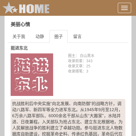
用
户
信
美丽心情
息/
登
关于我
动静
圈子
留言
录
等
挺进东北
圈主： 白山黑水
收录前辈：343
收录文章：25
收录随笔：3
抗战胜利后中央实施“向北发展、向南防御”的战略方针，调
动八路军、新四军等全力进军东北。从1945年9月至12月，
6万余八路军部队、6000余名干部从山东“大搬家”，水陆并
进、日夜兼程。入关部队为抢占东北、建立东北根据地，为
人民解放战争的胜利建立了卓越功勋。参与挺进东北人物数
据库自助建设，挖掘革命史料、传承红色基因，革命后代在