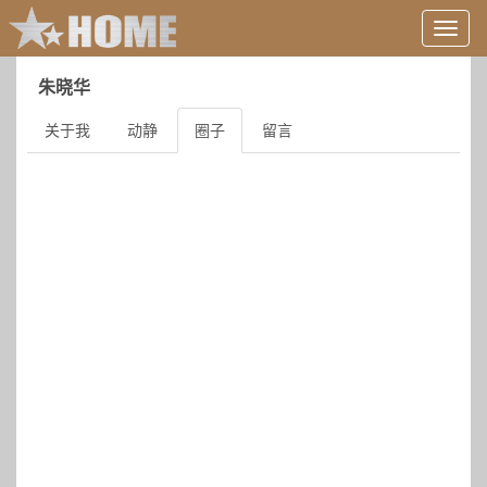
用
户
信
朱晓华
息/
登
关于我
动静
圈子
留言
录
等