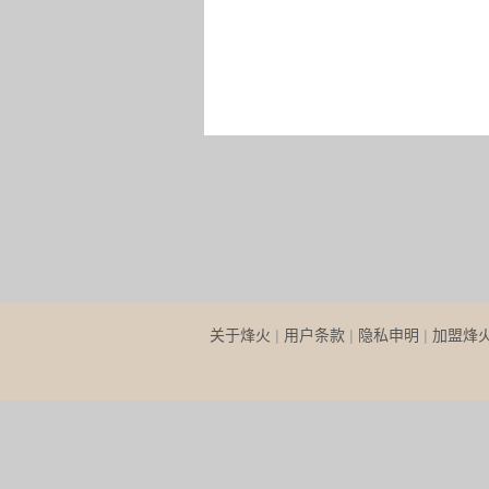
关于烽火
|
用户条款
|
隐私申明
|
加盟烽