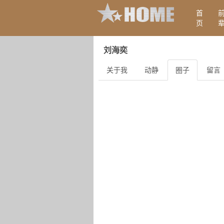
首
页
刘海奕
关于我
动静
圈子
留言