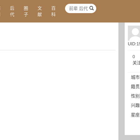
前
后
圈
文
百
辈
代
子
献
科
UID:1
0
关
城市
籍贯
性别
兴趣
星座