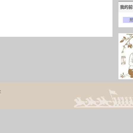
我的前
火