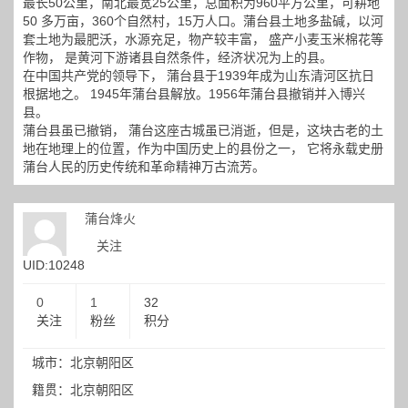
最长50公里，南北最宽25公里，总面积为960平方公里，可耕地
50 多万亩，360个自然村，15万人口。蒲台县土地多盐碱，以河
套土地为最肥沃，水源充足，物产较丰富， 盛产小麦玉米棉花等
作物， 是黄河下游诸县自然条件，经济状况为上的县。
在中国共产党的领导下， 蒲台县于1939年成为山东清河区抗日
根据地之。 1945年蒲台县解放。1956年蒲台县撤销并入博兴
县。
蒲台县虽已撤销， 蒲台这座古城虽已消逝，但是，这块古老的土
地在地理上的位置，作为中国历史上的县份之一， 它将永载史册
蒲台人民的历史传统和革命精神万古流芳。
蒲台烽火
关注
UID:10248
0
1
32
关注
粉丝
积分
城市：北京朝阳区
籍贯：北京朝阳区