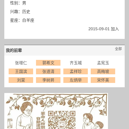
性别：男
兴趣：历史
星座：白羊座
2015-09-01 加入
全部
我的前辈
张增仁
郭希文
齐玉城
孟宪玉
王国滨
张道清
孟祥珍
高梅坡
刘棠
李树昇
左炳举
宋怀美