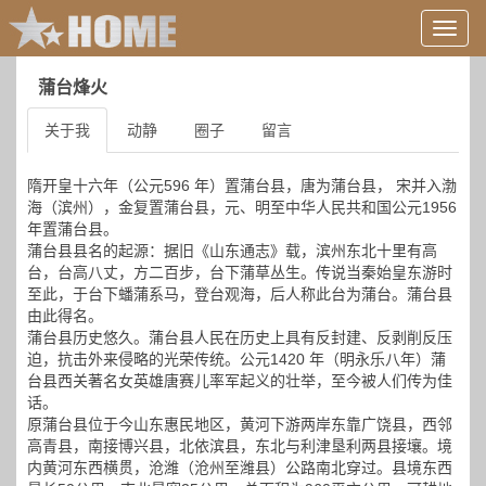
用
户
信
蒲台烽火
息/
登
关于我
动静
圈子
留言
录
等
隋开皇十六年（公元596 年）置蒲台县，唐为蒲台县， 宋并入渤
海（滨州），金复置蒲台县，元、明至中华人民共和国公元1956
年置蒲台县。
蒲台县县名的起源：据旧《山东通志》载，滨州东北十里有高
台，台高八丈，方二百步，台下蒲草丛生。传说当秦始皇东游时
至此，于台下蟠蒲系马，登台观海，后人称此台为蒲台。蒲台县
由此得名。
蒲台县历史悠久。蒲台县人民在历史上具有反封建、反剥削反压
迫，抗击外来侵略的光荣传统。公元1420 年（明永乐八年）蒲
台县西关著名女英雄唐赛儿率军起义的壮举，至今被人们传为佳
话。
原蒲台县位于今山东惠民地区，黄河下游两岸东靠广饶县，西邻
高青县，南接博兴县，北依滨县，东北与利津垦利两县接壤。境
内黄河东西横贯，沧潍（沧州至潍县）公路南北穿过。县境东西