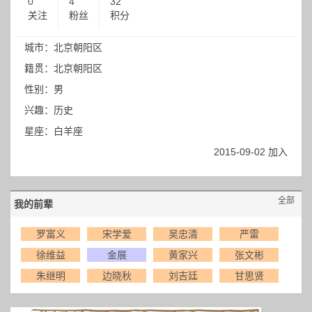
0
4
32
关注
粉丝
积分
城市：北京朝阳区
籍贯：北京朝阳区
性别：男
兴趣：历史
星座：白羊座
2015-09-02 加入
全部
我的前辈
罗富义
宋学爱
吴忠清
严雷
徐维益
金展
黄家兴
张文彬
朱继明
边晓秋
刘吉廷
甘思贤