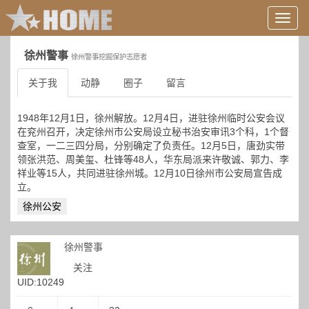
用
户
信
徐州警事
徐州警事挖掘保护志愿者
息/
登
关于我
动静
圈子
留言
录
等
1948年12月1日，徐州解放。12月4日，进驻徐州临时公安会议
在兖州召开，决定徐州市公安局设立秘书治安审讯3个科，1个督
查室，一二三四分局，分别确定了负责任。12月5日，唐劲实带
领张洪范、周美玺、杜锋等48人，华东局派来许敬诚、郭力、李
祥业等15人，共同进驻徐州城。12月10日徐州市公安局宣告成
立。
徐州公安
徐州警事
关注
UID:10249