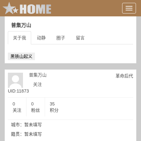
用
户
信
普集万山
息/
登
关于我
动静
圈子
留言
录
等
黑铁山起义
普集万山
革命后代
关注
UID:11873
0
0
35
关注
粉丝
积分
城市：暂未填写
籍贯：暂未填写