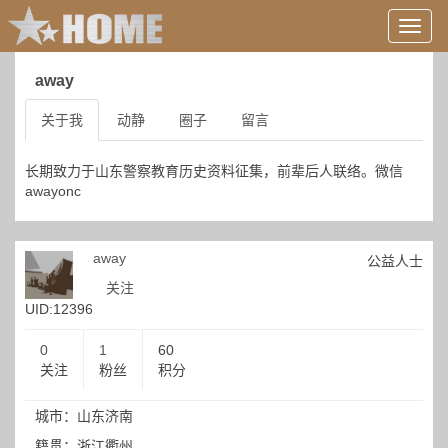
用
户
信
away
息/
登
关于我
动静
圈子
留言
录
等
长期致力于山东警察教育历史资料征集，前辈后人联络。微信
awayonc
away
公益人士
关注
UID:12396
0
1
60
关注
粉丝
积分
城市：山东济南
籍贯：浙江衢州