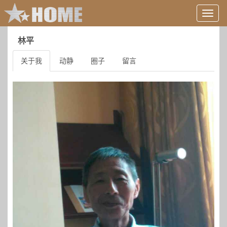
用
户
信
林平
息/
登
关于我
动静
圈子
留言
录
等