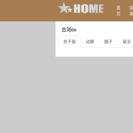
首
页
古河de
关于我
动静
圈子
留言