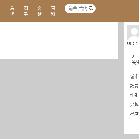
前
后
圈
文
百
辈
代
子
献
科
UID:1
0
关
城市
籍贯
性别
兴趣
星座