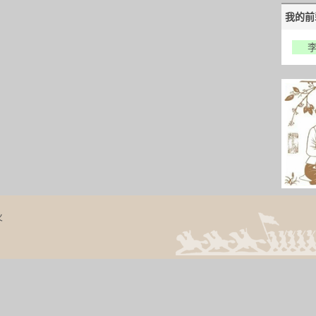
我的前
火