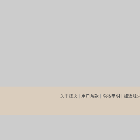
关于烽火
|
用户条款
|
隐私申明
|
加盟烽