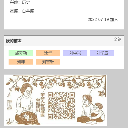
兴趣：历史
星座：白羊座
2022-07-19 加入
全部
我的前辈
郝素勤
沈华
刘中兴
刘学章
刘坤
刘雪轩