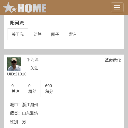
用
户
信
阳河流
息/
登
关于我
动静
圈子
留言
录
等
阳河流
革命后代
关注
UID:21910
0
0
600
关注
粉丝
积分
城市：浙江湖州
籍贯：山东潍坊
性别：男