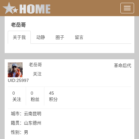
用
户
信
老岳哥
息/
登
关于我
动静
圈子
留言
录
等
老岳哥
革命后代
关注
UID:25997
0
0
45
关注
粉丝
积分
城市：云南昆明
籍贯：山东德州
性别：男