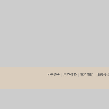
关于烽火
|
用户条款
|
隐私申明
|
加盟烽