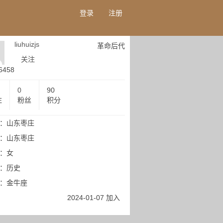
登录
注册
liuhuizjs
革命后代
关注
6458
0
90
注
粉丝
积分
：山东枣庄
：山东枣庄
：女
：历史
：金牛座
2024-01-07 加入