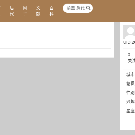
前
后
圈
文
百
辈
代
子
献
科
UID:2
0
关
城市
籍贯
性别
兴趣
星座