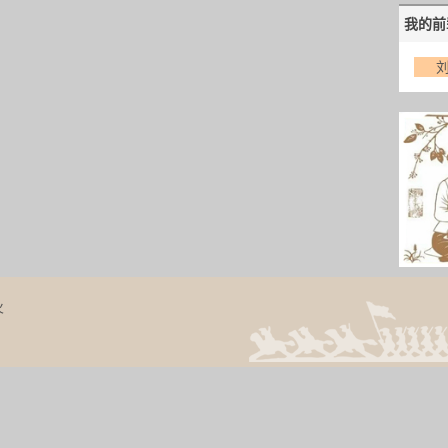
我的前
火