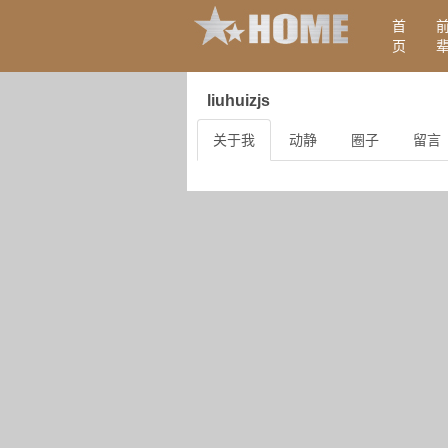
首
页
liuhuizjs
关于我
动静
圈子
留言