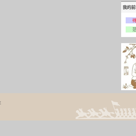
我的前
火