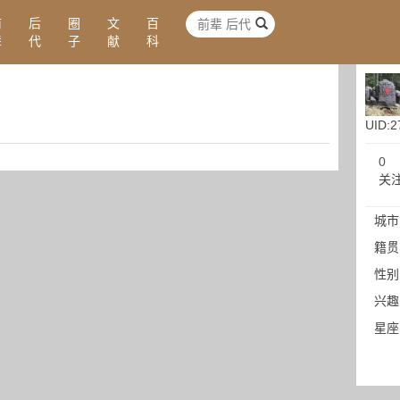
前
后
圈
文
百
辈
代
子
献
科
UID:2
0
关
城市
籍贯
性别
兴趣
星座