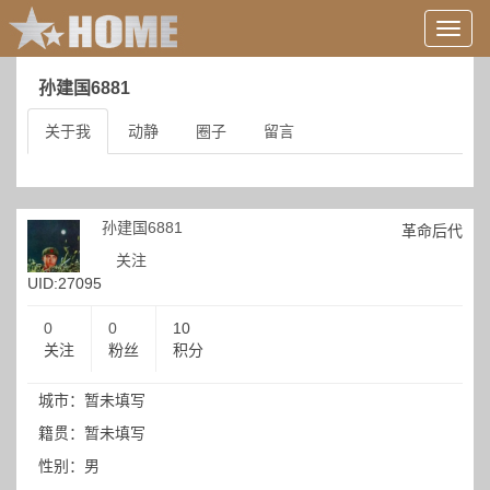
用
户
信
孙建国6881
息/
登
关于我
动静
圈子
留言
录
等
孙建国6881
革命后代
关注
UID:27095
0
0
10
关注
粉丝
积分
城市：暂未填写
籍贯：暂未填写
性别：男