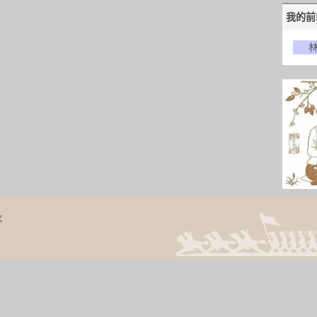
我的前
火