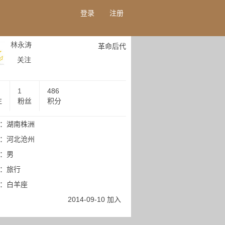
登录
注册
林永涛
革命后代
关注
1
486
注
粉丝
积分
：湖南株洲
：河北沧州
：男
：旅行
：白羊座
2014-09-10 加入