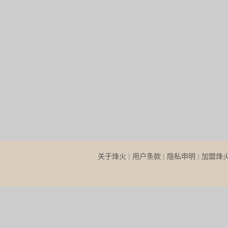
关于烽火
|
用户条款
|
隐私申明
|
加盟烽