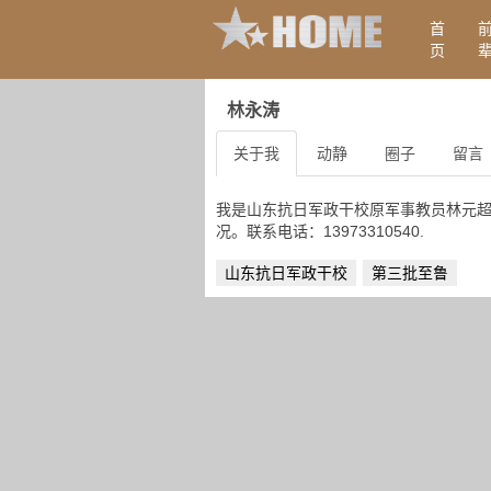
首
页
林永涛
关于我
动静
圈子
留言
我是山东抗日军政干校原军事教员林元
况。联系电话：13973310540.
山东抗日军政干校
第三批至鲁