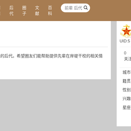
前
后
圈
文
百
辈
代
子
献
科
UID:5
0
超的后代。希望圈友们能帮助提供先辈在岸堤干校的相关情
关
城市
籍贯
性别
兴趣
星座