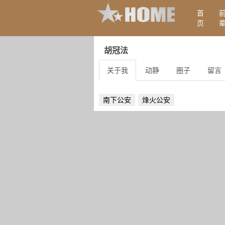
首
页
胡冠法
关于我
动静
圈子
留言
南下公安
烽火公安