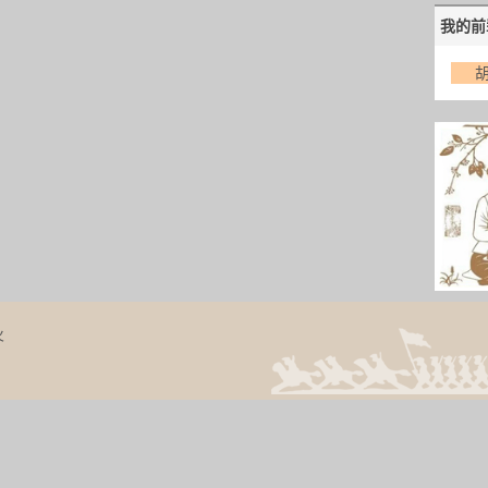
我的前
火