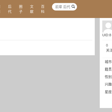
前
后
圈
文
百
辈
代
子
献
科
UID:8
0
关
城市
籍贯
性别
兴趣
星座