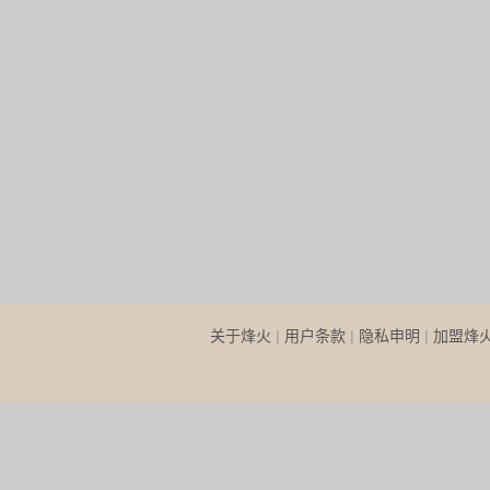
关于烽火
|
用户条款
|
隐私申明
|
加盟烽