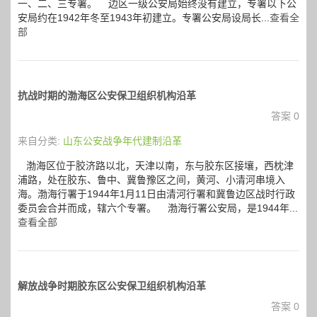
一、二、三专署。 边区一级公安局始终没有建立，专署以下公
安局约在1942年冬至1943年初建立。专署公安局设局长...
查看全
部
抗战时期的渤海区公安保卫组织机构沿革
答案 0
来自分类:
山东公安战争年代建制沿革
渤海区位于胶济路以北，天津以南，东与胶东区接壤，西枕津
浦路，处在胶东、鲁中、冀鲁豫区之间，黄河、小清河串境入
海。渤海行署于1944年1月11日由清河行署和冀鲁边区战时行政
委员会合并而成，辖六个专署。 渤海行署公安局，是1944年...
查看全部
解放战争时期胶东区公安保卫组织机构沿革
答案 0