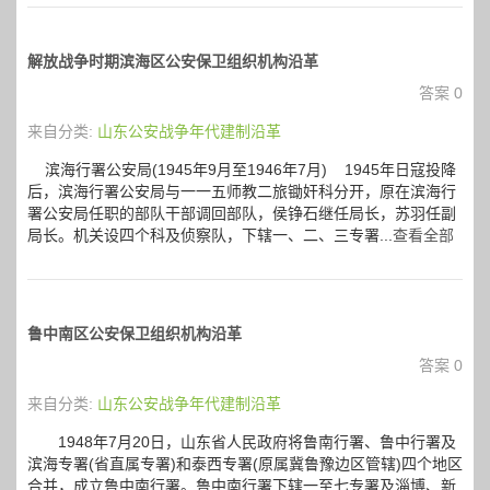
解放战争时期滨海区公安保卫组织机构沿革
答案 0
来自分类:
山东公安战争年代建制沿革
滨海行署公安局(1945年9月至1946年7月) 1945年日寇投降
后，滨海行署公安局与一一五师教二旅锄奸科分开，原在滨海行
署公安局任职的部队干部调回部队，侯铮石继任局长，苏羽任副
局长。机关设四个科及侦察队，下辖一、二、三专署...
查看全部
鲁中南区公安保卫组织机构沿革
答案 0
来自分类:
山东公安战争年代建制沿革
1948年7月20日，山东省人民政府将鲁南行署、鲁中行署及
滨海专署(省直属专署)和泰西专署(原属冀鲁豫边区管辖)四个地区
合并，成立鲁中南行署。鲁中南行署下辖一至七专署及淄博、新