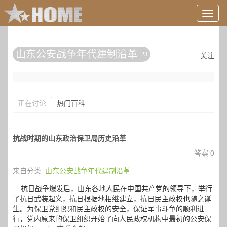
用
户
信
息/
山东公安战争年代建制沿革
23
登
关注
录
等
正在讨论
热门百科
抗战时期的山东政治保卫局历史沿革
答案 0
来自分类:
山东公安战争年代建制沿革
抗日战争爆发后，山东各地人民在中国共产党的领导下，举行
了抗日武装起义，抗日根据地相继建立，抗日民主政权也随之诞
生。为保卫党组织和民主政权的安全，保证军事斗争的顺利进
行，党内原来的保卫组织开始了向人民政权机构中最初的公安保