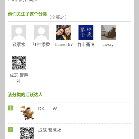
他们关注了这个分类
（
全部14
）
谈家水
红袖添香
Elaine 57
竹丰斋冷
away
成瑟 警鹰
社
该分类的活跃达人
DX——W
成瑟 警鹰社