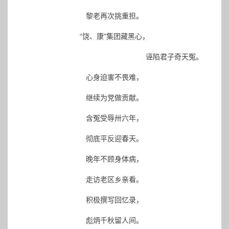
黎老再次挑重担。
“饶、康"集团藏黑心，
诬陷君子奇天冤。
心身迫害不畏难，
继续为党做贡献。
含冤受辱卅六年，
彻底平反迎春天。
晚年不顾身体病，
走访老区乡亲看。
积极撰写回忆录，
彪炳千秋留人间。