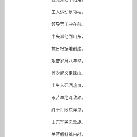
工人运动是领袖，
领导罢工冲在前。
中央派他到山东，
抗日根据地创建。
艰苦岁月八年整，
首次起义徂徕山。
出生入死洒热血，
艰苦卓绝斗敌顽。
终于打败东洋鬼，
山东军民凯歌旋。
美蒋魑魅挑内战，