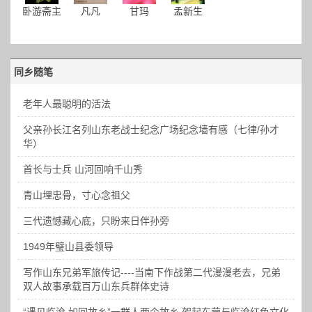
卧游斋主
凡凡
甘玛
孟新生
同乡随笔
老年人最聪明的活法
父亲孙长江名列山东老战士纪念广场纪念墙有感（七律/孙才
华）
首长与士兵 山河回响千山秀
青山埋忠骨，寸心念祖父
三代遗憾藏心底，只盼来日伴孙旁
1949年璧山县委领导
写作山东兄弟军旅传记----当南下作战第二代漫漫老去，兄弟
双人故事承载百万山东兵群体史诗
“遇见临沧 如回故乡”一群人两个故乡 架起东营与临沧红色文化