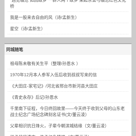
桥
我是一股来去自由的风（诗/孟新生）
星空（诗/孟新生）
同城随笔
祖母陈未敬有关生平（整理/孙恩水 ）
1970年12月本人参军入伍后收到叔叔写来的信
《大田庄-家宅记》/河北省邢台市新河县大田庄
《青史永存》后记/孙恩水
千里南下征程，今日终回故里——今天终于收到父母的山东老
战士纪念广场纪念碑刻名证书(文/董云凌）
父辈相识抗日烽火，子辈今朝滨城结缘（文/董云凌）