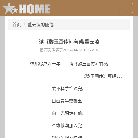
用
户
信
首页
董云凌的随笔
息/
登
录
读《黎玉画传》有感/董云淩
等
董云凌 发表于2022-09-14 13:56:19
鞠躬尽瘁六十年——读《黎玉画传》有感
《黎玉画传》真经典，
爱不释手忙读完。
山西青年数黎玉，
向往光明走在前。
革命低潮加入党，
视死如归不怕难。