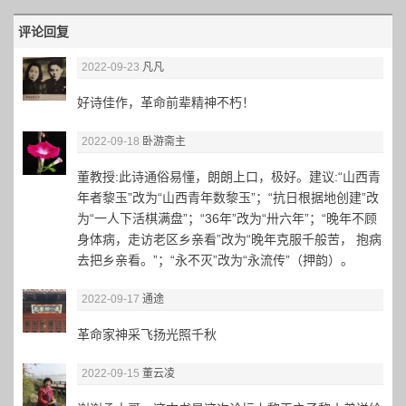
评论回复
2022-09-23
凡凡
好诗佳作，革命前辈精神不朽！
2022-09-18
卧游斋主
董教授:此诗通俗易懂，朗朗上口，极好。建议:“山西青
年者黎玉”改为“山西青年数黎玉”；“抗日根据地创建”改
为“一人下活棋满盘”；“36年”改为“卅六年”；“晚年不顾
身体病，走访老区乡亲看”改为“晚年克服千般苦， 抱病
去把乡亲看。”；“永不灭”改为“永流传”（押韵）。
2022-09-17
通途
革命家神采飞扬光照千秋
2022-09-15
董云凌