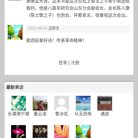
谢谢孟大哥，这本书是这次论坛上黎玉之子黎小弟送给
我的，他是八路军研究会山东分会副会长，会长陈人康
（陈士榘之子）也到会，并都发言，很重视这次会议。
2022-09-15
孟新生
歌颂前辈好诗！传承革命精神！
登录
|
注册
最新来访
长潮海宁潮
董云凌
鲁冰花
从无到有
通途