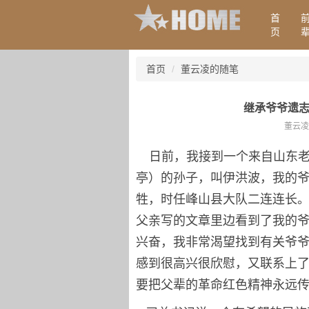
首
页
首页
董云凌的随笔
继承爷爷遗志
董云凌 
日前，我接到一个来自山东老
亭）的孙子，叫伊洪波，我的爷爷
牲，时任峰山县大队二连连长。
父亲写的文章里边看到了我的
兴奋，我非常渴望找到有关爷
感到很高兴很欣慰，又联系上
要把父辈的革命红色精神永远