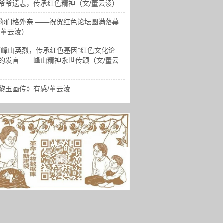
爷爷遗志，传承红色精神（文/董云淩）
你们格外亲 ——祝贺红色论坛圆满落幕
/董云淩）
怀峰山英烈，传承红色基因”红色文化论
的发言——峰山精神永世传颂（文/董云
黎玉画传》有感/董云淩