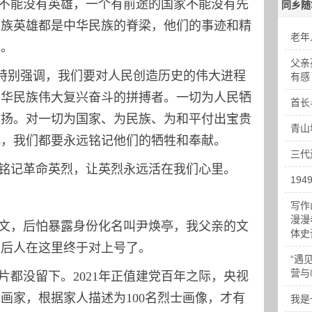
不能没有英雄，一个有前途的国家不能没有先
同乡随
民族英雄都是中华民族的脊梁，他们的事迹和精
老年
量。
父亲
特别强调，我们要对人民创造历史的伟大进程
有感
中华民族伟大复兴奋斗的拼搏者。一切为人民牺
首长
褒扬。对一切为国家、为民族、为和平付出宝贵
青山
化，我们都要永远铭记他们的牺牲和奉献。
三代
铭记革命英烈，让英烈永远活在我们心里。
19
写作
漫漫
文，后怕暴露身份化名叫尹焕亭，我父亲的文
体史
，后人在这里终于对上号了。
“遇
营与
片都没留下。2021年正值建党百年之际，央视
画家，根据家人描述为100名烈士画像，才有
我是