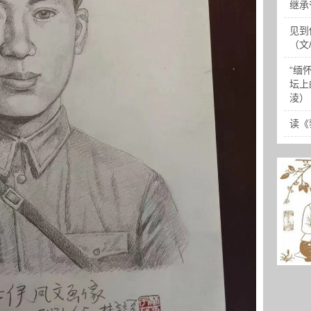
继承
见到
（文
“缅
坛上
淩）
读《