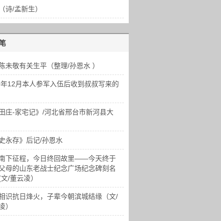
（诗/孟新生）
笔
陈未敬有关生平（整理/孙恩水 ）
70年12月本人参军入伍后收到叔叔写来的
田庄-家宅记》/河北省邢台市新河县大
史永存》后记/孙恩水
南下征程，今日终回故里——今天终于
父母的山东老战士纪念广场纪念碑刻名
(文/董云凌）
相识抗日烽火，子辈今朝滨城结缘（文/
凌）