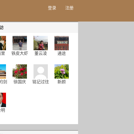
登录
注册
访
岗里
铁皮大虾
董云凌
通途
的剑
徐国庆
铭记过往
新颜
金明