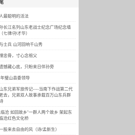
笔
人最聪明的活法
孙长江名列山东老战士纪念广场纪念墙
（七律/孙才华）
与士兵 山河回响千山秀
埋忠骨，寸心念祖父
遗憾藏心底，只盼来日伴孙旁
49年璧山县委领导
山东兄弟军旅传记----当南下作战第二代
老去，兄弟双人故事承载百万山东兵群
诗
见临沧 如回故乡”一群人两个故乡 架起东
临沧红色文化桥
一股来去自由的风（诗/孟新生）