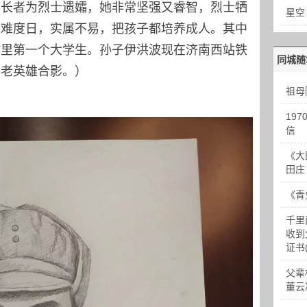
间长者为烈士遗孀，她非常坚强又睿智，烈士牺
星空
艰难度日，实属不易，把孩子都培养成人。其中
村里第一个大学生。孙子伊洪波现在济南西站铁
同城随
与老英雄合影。）
祖母
19
信
《大
田庄
《青
千里
收到
证书
父辈
董云