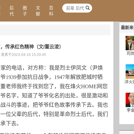
前
后
圈
文
百
辈
代
子
献
科
最新来
，传承红色精神（文/董云淩）
司
发表于2023-04-10 15:20:45
家的电话，对方称：我是烈士伊凤文（尹焕
1939参加抗日战争，1947年解放肥城时牺
淬火
董老师我终于找到您了，我在烽火HOME网您
爷爷名字，知道了爷爷化名的出处，很是激动和
爷战斗的事迹，把爷爷红色故事传承下去。我也
李
了一位父辈的后代，特别是革命烈士后代，我们
传承下去。