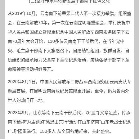
(三)坚守传承与创新发展干部南下红色文化
从2019年10月，云南南下前辈笫二代人笫一次接力举旗，组织盛
会，在云南解放70年，第一次在云南昆明隆重聚会，举行庆祝中
华人民共和国成立暨隆重纪念中国人民解放军西南服务团南下云
南70周年大会开始，130多位云南南下干部后代，在当年党中
央、毛主席干部南下大旗感召下，自愿结社组团，族群自发、自
愿组织的继承接力父辈南下革命纪念活动，庚续弘扬干部南下革
命精神等活动相继展开。
2020年8月1日，中国人民解放军二野战军西南服务团云南支队专
题展首展、在昆明云南解放纪念馆隆重开展，至今，仍为省内外
世人的热门打卡地。
2023年9月，山东等南下云南干部后代，以″追寻父辈足迹，传承
南下精神″为主题的"感恩山东行″活动在山东济南"山东老战士纪念
广场″隆重举行。150多人 从全国各地赶来，共赴盛会。