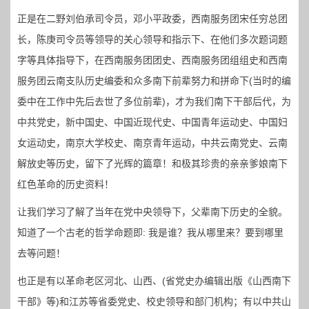
正是在二野刘伯承司令员，邓小平政委，西南服务团宋任穷总团
长，陈庚司令员等领导的关心领导和指示下、在他们多次题词题
字等具体指导下，在西南服务团团史、西南服务团组组史和西南
服务团云南支队历史编委和众多南下前辈努力和拼命下(当时的编
委中在工作中先后去世了多位前辈)，才为我们南下干部后代，为
中共党史，新中国史、中国近现代史、中国青年运动史、中国妇
女运动史，南京大学校史、南京青年运动，中共云南党史、云南
解放史等历史，留下了光辉的篇章！和极其珍贵的亲亲爹娘南下
红色革命的历史资料！
让我们学习了解了当年在党中央领导下，父辈南下历史的全貌。
知道了一个古老的哲学命题即: 我是谁？我从哪里来？要到哪里
去等问题！
也正是有以革命老区河北、山西、(省党史办编辑出版《山西南下
干部》等)和江苏等省委党史、校史领导和部门机构；有以中共山