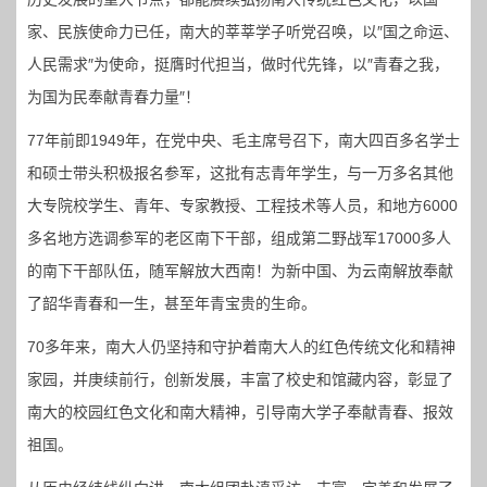
家、民族使命力已任，南大的莘莘学子听党召唤，以″国之命运、
人民需求″为使命，挺膺时代担当，做时代先锋，以″青春之我，
为国为民奉献青春力量″！
77年前即1949年，在党中央、毛主席号召下，南大四百多名学士
和硕士带头积极报名参军，这批有志青年学生，与一万多名其他
大专院校学生、青年、专家教授、工程技术等人员，和地方6000
多名地方选调参军的老区南下干部，组成第二野战军17000多人
的南下干部队伍，随军解放大西南！为新中国、为云南解放奉献
了韶华青春和一生，甚至年青宝贵的生命。
70多年来，南大人仍坚持和守护着南大人的红色传统文化和精神
家园，并庚续前行，创新发展，丰富了校史和馆藏内容，彰显了
南大的校园红色文化和南大精神，引导南大学子奉献青春、报效
祖国。