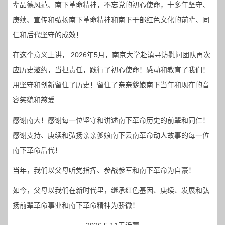
辈品德风范、南下革命精神，不忘党的初心使命，十多年坚守、
庚续、宣传和弘扬南下革命精神和南下干部红色文化的前辈、同
仁和后代坚守的成效！
在这个意义上讲， 2026年5月，南京大学赴滇寻访慰问团队再次
应历史邀约，当担责任，践行了初心使命！感动和教育了我们！
用坚守和创新留住了历史！留住了亲亲爹娘南下当年和现在的音
容笑貌和慈爱……
感谢南大！感谢每一位坚守和讲述南下革命历史的前辈和同仁！
感谢支持、庚续和弘扬亲亲爹娘南下云南革命动人故事的每一位
南下革命后代！
当年，我们以父母听党指挥、参战参军和南下革命为自豪！
如今，父母以我们在新时代里，继承红色基因、庚续、发展和弘
扬前辈革命事业和南下革命精神为骄微！