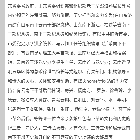
东省委省政府、山东省委组织部和组织部老干局邓海燕局长等省
内外领导的决策部署、努力施策、历史担当和亲力亲为(在山东济
南建有山东南下云南干部纪念碑、山东南下浙江、福建等省南下
干部纪念碑、南下干部纪念碑和纪念场馆)；有以中共临沂市委、
市委党史办李洪彦院长、马云恒主任等组织编写《沂蒙南下干
部》；有云南昆明理工大学苗教授、云南财经大学校史和档案
馆、云南省玉溪党史办李福生主任、云南芒市党史办；云南省昆
明五华区博物总馆徐世昌馆长等党组织、有关部门、机构领导人
和贵人的关心、关怀和支持帮助；有烽火home等网站的鼎力支
持；有云南下干部后代甘玛、房兴、杨南方、 罗东、徐鲁玲、李
庆云、松油村人谭昆、青岛云翔、崔明山、刘云平、水手李明、
张盾烈士子女张伟、张红、张征 、杨江南、老猫李振华、萍子南
下革命后代，等等哪一位位亲亲爹娘红色南下革命文化和历史的
捍卫者，守护人，宣传弘扬者，才有今天、宣传宣讲和展示云南
南下干部历史和开创的不可磨灭的历史功绩的大好局面。