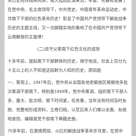
从历史经纬线纵向讲，南大组团赴滇采访，丰富、完善和发展了
在党中央、毛主席领导下，中共党史、中国青年革命运动史、中
共南下干部的红色革命历史！彰显了中国共产党领导下解放战争
历史的主题主线，又一次脚踏实地的奏响了在中国共产党领导下
云南解放的主旋律！
(二)坚守父辈南下红色文化的成效
十多年前，提起南下干部群体的历史，保守地说，社会上百分九
十五以上的人不知道这段鲜为人知的历史，原因是:
一、客观上，1947年后，党中央从全国各地老解放区根据地多批
次筹调干部南下，特别是1949年，党中央筹调、组织南下干部人
多、量大、批次频、南下时间紧，任务重，当年没有时间及时糸
统、完整地形成资料，立卷归档，以至后来人们难以全面、糸统
地查找、编辑我党干部南下典籍史册。
70多年前，在激情燃烧、火红的解放战争革命岁月里，在党中