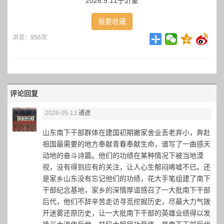
2026.5.11于沂蒙
我要收藏
浏览：956次
评论回复
2026-05-13
通途
山东南下干部群体在建国初期撇家舍业丢老弃小，奔赴
祖国最需要的地方奉献青春奉献生命，谱写了一曲感天
动地的奋斗诗篇。他们的功绩在某种情况下被当地漠
视，没有得到应有的关注，让人心生郁闷唏嘘不已。还
是家乡山东没有忘记他们的功绩，花大手笔组建了南下
干部纪念基地，家乡的深情厚谊感召了一大批南下干部
后代，他们不辞辛苦走访寻觅挖掘历史，尽最大力气拨
开迷雾还原历史，让一大批南下干部的英雄业绩得以发