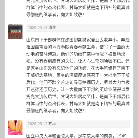
扬光大流传后世。甘玛大姐居功至伟，是南下干部后代
群体当中的杰出代表，甘玛大姐就是南下精神的最真诚
最彻底的继承者，向大姐致敬！
2026-05-13
通途
山东南下干部群体在建国初期撇家舍业丢老弃小，奔赴
祖国最需要的地方奉献青春奉献生命，谱写了一曲感天
动地的奋斗诗篇。他们的功绩在某种情况下被当地漠
视，没有得到应有的关注，让人心生郁闷唏嘘不已。还
是家乡山东没有忘记他们的功绩，花大手笔组建了南下
干部纪念基地，家乡的深情厚谊感召了一大批南下干部
后代，他们不辞辛苦走访寻觅挖掘历史，尽最大力气拨
开迷雾还原历史，让一大批南下干部的英雄业绩得以发
扬光大流传后世。甘玛大姐居功至伟，是南下干部后代
群体当中的杰出代表，甘玛大姐就是南下精神的最真诚
最彻底的继承者，向大姐致敬！
2026-05-12
甘玛
国立中央大学和金陵大学，是南京大学的前身，1949