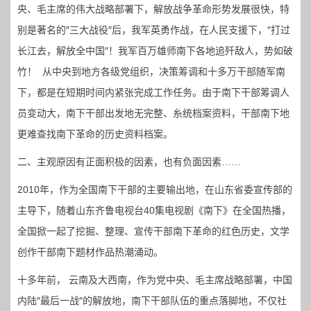
央、毛主席的伟大战略部署下，解放战争革命形势发展很快，特
别是著名的″三大战役″后，我军英勇作战，在人民支援下，″打过
长江去，解放全中国″！我军百万雄师南下各地追歼敌人，势如破
竹！ 从中央到地方各级党组织，决策筹调和十多万干部随军南
下，都是在短期时间内紧张完成工作任务。由于南下干部筹调人
员变动大，南下干部出发地无完整、糸统档案资料，干部南下地
更难查找南下革命的历史资料档案。
二、主观原因有正面积极的因素，也有负面因素……
2010年，作为全国南下干部的主要输出地，在山东省委宣传部的
主导下，随着山东齐鲁电视台40集电视剧《南下》在全国热播，
全国掀一起了挖掘、整理、宣传干部南下革命的红色历史，文学
创作干部南下题材作品热潮涌动。
十多年前， 云南及大西南，作为党中央、毛主席战略部署，中国
内陆″最后一战″的解放地，南下干部队伍的重点落脚地，不仅社