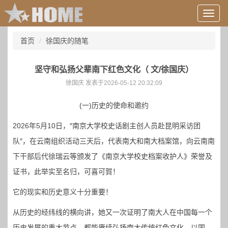
用
户
信
首页
徐国庆的随笔
息/
登
录
坚守和弘扬父辈南下红色文化（ 文/徐国庆）
等
徐国庆 发表于2026-05-12 20:32:09
(一)历史的使命和邀约
2026年5月10日，″南京大学校史话剧主创人员赴昆明采访团
队″，在云南组织活动三天后，代表南大和南大档案馆，向云南南
下干部后代徐瑞云等颁发了《南京大学校史档案收护人》荣誉及
证书，此举实至名归，可喜可賀！
它的现实和历史意义十分重要！
从历史的经纬线的横向讲，她又一次证明了南大人在中国每一个
历史发展的重大节点，都能赓续弘扬南大传统红色文化，以国