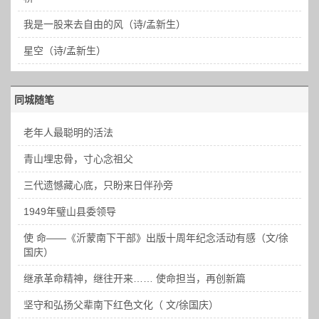
我是一股来去自由的风（诗/孟新生）
星空（诗/孟新生）
同城随笔
老年人最聪明的活法
青山埋忠骨，寸心念祖父
三代遗憾藏心底，只盼来日伴孙旁
1949年璧山县委领导
使 命——《沂蒙南下干部》出版十周年纪念活动有感（文/徐
国庆）
继承革命精神，继往开来…… 使命担当，再创新篇
坚守和弘扬父辈南下红色文化（ 文/徐国庆）