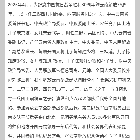
2025年4月，为纪念中国抗日战争胜利80周年暨云南解放75周
年， 以时任二野四兵团政委、西南服务团总团长、中共云南省
委首任书记、中央政治局委员、中顾委副主任、宋任穷开国上将
儿子宋京波、女儿宋云飞等 ；时任二野四兵团司令、中共云南省
委副书记、首任云南省人民政府主席、中央委员、中国人民解放
军副总参谋长、陈赓开国大将儿子陈知建少将、王桂莲，儿子陈
知庶少将、女儿陈知进 教授、儿子陈知涯少将和孙子等；以中央
政治局常委、人民解放军朱德总司令、元帅、全国人大委员长外
孙刘健上将；我军解放云南参战部队四野38军军长梁兴初中将之
子，二野三兵团、四兵团13军、14军、15军长之子、五兵团和一
野一兵团王震将军之子；滇纵和卢汉起义部队后代等全国各地
的、参加解放云南全部参战部队后代。第二野战军西南服务团云
南支队干部后等来自北京、昆明等地有关人员300多名军队开国
将帅和地方开国元勋领导干部后代等，和社会各界代表汇聚昆
明，共同参加世纪纪念盛会。将云南解放纪念活动推向了世纪高