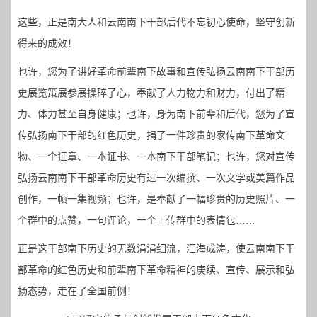
这些，正是南大人和云南南下干部后代不忘初心使命，坚守创新
得来的成效！
也许，您为了讲好革命前辈南下故事和宣传弘扬云南南下干部历
史展览策展参展操碎了心，奉献了人力物力和财力，付出了精
力、体力甚至自身健康；也许，身为南下前辈和后代，您为了宣
传弘扬南下干部的红色历史，捐了一件珍贵的家传南下革命文
物、一个证章、一本证书、一本南下干部笔记；也许，您对宣传
弘扬云南南下干部革命历史有过一次编撰、一次文学或美篇作品
创作，一帧一集视频；也许，是奉献了一幅珍贵的历史照片、一
个群中的点赞，一句评论，一个上传群中的表情包……
正是这干部南下历史的无数涓涓细流，汇海成涛，使云南南下干
部革命的红色历史和前辈南下革命精神的庚续、宣传、展示和弘
扬态势，走在了全国前例！