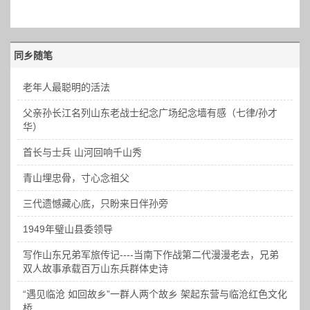
同乡随笔
老年人最聪明的活法
父亲孙长江名列山东老战士纪念广场纪念墙有感（七律/孙才
华）
首长与士兵 山河回响千山秀
青山埋忠骨，寸心念祖父
三代遗憾藏心底，只盼来日伴孙旁
1949年璧山县委领导
写作山东兄弟军旅传记----当南下作战第二代漫漫老去，兄弟
双人故事承载百万山东兵群体史诗
“遇见临沧 如回故乡”一群人两个故乡 架起东营与临沧红色文化
桥