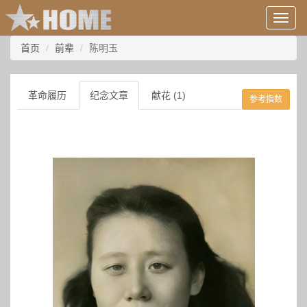
用
户
信
首页
前辈
陈明玉
息/
登
录
革命履历
纪念文章
献花 (1)
参考指数
等