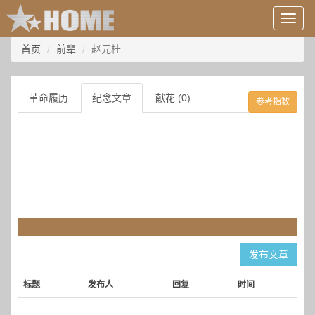
用
户
信
首页
前辈
赵元桂
息/
登
录
革命履历
纪念文章
献花 (0)
参考指数
等
发布文章
标题
发布人
回复
时间