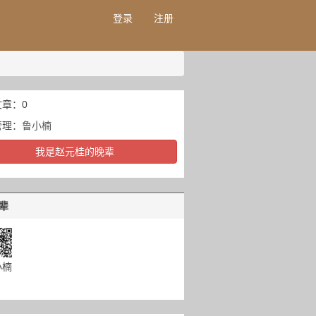
登录
注册
章：0
管理：
鲁小楠
我是赵元桂的晚辈
辈
小楠