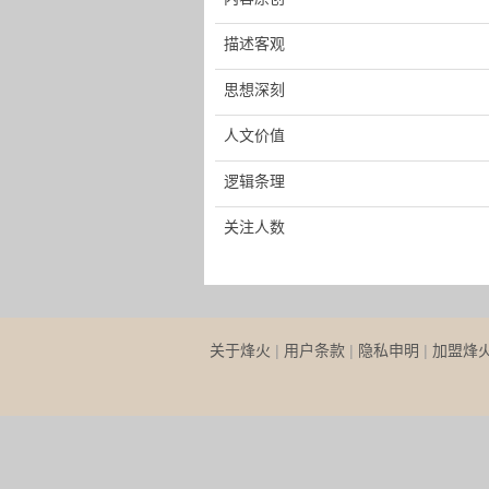
描述客观
思想深刻
人文价值
逻辑条理
关注人数
关于烽火
|
用户条款
|
隐私申明
|
加盟烽