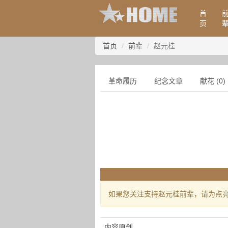
首
页
首页
前辈
赵元桂
革命履历
纪念文章
献花 (0)
如果您关注支持赵元桂前辈，请为点
内容原创