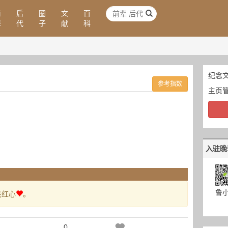
前
后
圈
文
百
辈
代
子
献
科
纪念文
参考指数
主页
入驻晚
鲁
亮红心
。
0