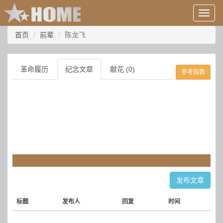
用
户
信
首页
前辈
陈龙飞
息/
登
录
革命履历
纪念文章
献花 (0)
参考指数
等
发布文章
标题
发布人
回复
时间