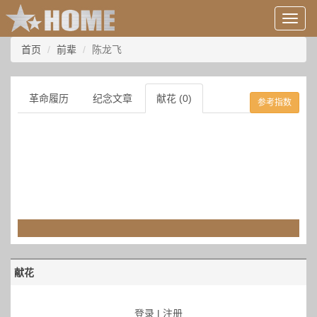
用
户
信
首页
前辈
陈龙飞
息/
登
录
革命履历
纪念文章
献花 (0)
参考指数
等
献花
登录
|
注册