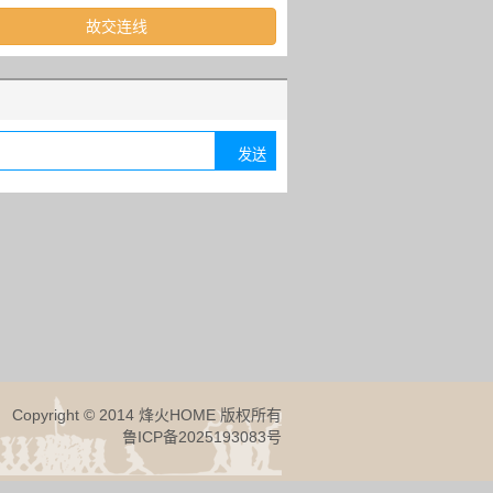
故交连线
Copyright © 2014 烽火HOME 版权所有
鲁ICP备2025193083号