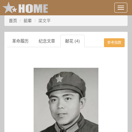
用
户
信
首页
前辈
梁文平
息/
登
录
革命履历
纪念文章
献花 (4)
参考指数
等