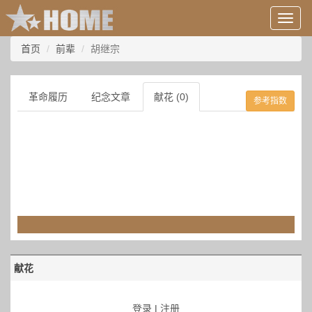
用
户
信
首页
前辈
胡继宗
息/
登
录
革命履历
纪念文章
献花 (0)
参考指数
等
献花
登录
|
注册