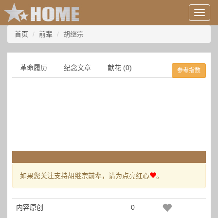
用
户
信
首页
前辈
胡继宗
息/
登
录
革命履历
纪念文章
献花 (0)
参考指数
等
如果您关注支持胡继宗前辈，请为点亮红心
。
内容原创
0