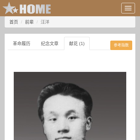
用
户
信
首页
前辈
汪洋
息/
登
录
革命履历
纪念文章
献花 (1)
参考指数
等