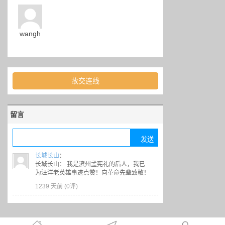
wangh
故交连线
留言
长城长山
：
长城长山： 我是滨州孟宪礼的后人，我已
为汪洋老英雄事迹点赞！向革命先辈致敬！
1239 天前 (
0评
)