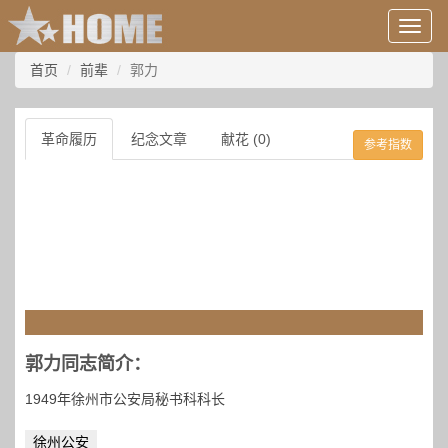
用
户
信
首页
前辈
郭力
息/
登
录
革命履历
纪念文章
献花 (0)
参考指数
等
郭力同志简介：
1949年徐州市公安局秘书科科长
徐州公安