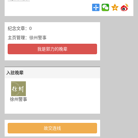
纪念文章：0
主页管理：
徐州警事
我是郭力的晚辈
入驻晚辈
徐州警事
故交连线