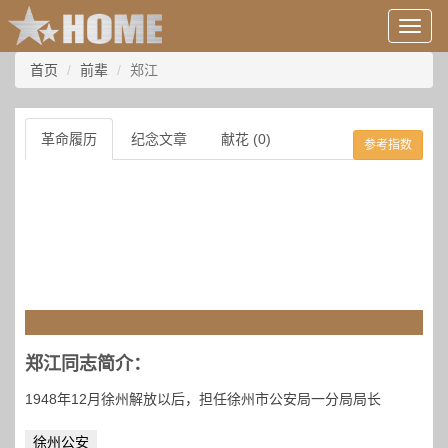
用
户
信
首页
前辈
郑江
息/
登
录
革命履历
纪念文章
献花 (0)
参考指数
等
郑江同志简介：
1948年12月徐州解放以后，担任徐州市公安局一分局局长
徐州公安