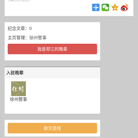
纪念文章：0
主页管理：
徐州警事
我是郑江的晚辈
入驻晚辈
徐州警事
故交连线