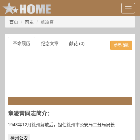
用
户
信
首页
前辈
章凌霄
息/
登
录
革命履历
纪念文章
献花 (0)
参考指数
等
章凌霄同志简介：
1948年12月徐州解放后，担任徐州市公安局二分局局长
徐州公安