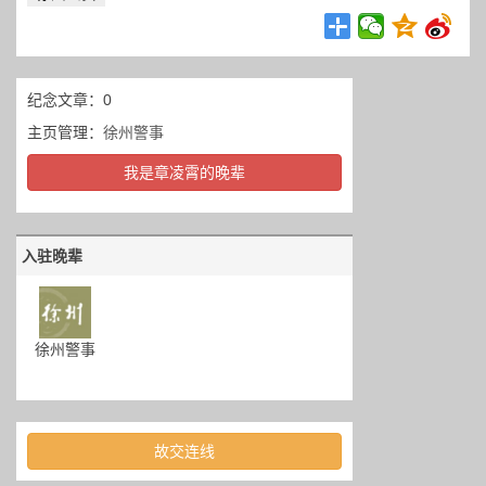
纪念文章：0
主页管理：
徐州警事
我是章凌霄的晚辈
入驻晚辈
徐州警事
故交连线