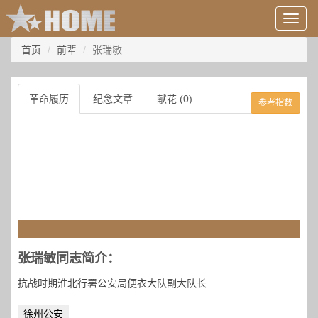
用
户
信
首页
前辈
张瑞敏
息/
登
录
革命履历
纪念文章
献花 (0)
参考指数
等
张瑞敏同志简介：
抗战时期淮北行署公安局便衣大队副大队长
徐州公安