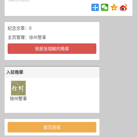
纪念文章：0
主页管理：
徐州警事
我是张瑞敏的晚辈
入驻晚辈
徐州警事
故交连线