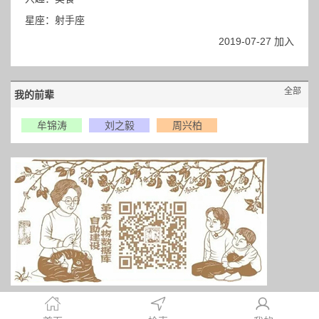
星座：射手座
2019-07-27 加入
全部
我的前辈
牟锦涛
刘之毅
周兴柏