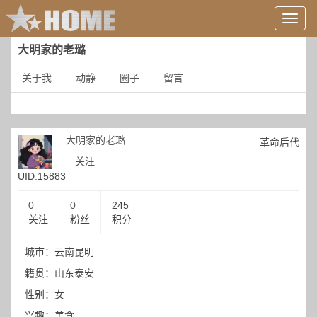
用
户
信
大明家的老璐
息/
登
关于我
动静
圈子
留言
录
等
大明家的老璐
革命后代
关注
UID:15883
0
0
245
关注
粉丝
积分
城市：云南昆明
籍贯：山东泰安
性别：女
兴趣：美食