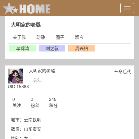
用
户
信
大明家的老璐
息/
登
关于我
动静
圈子
留言
录
等
牟锦涛
刘之毅
周兴柏
大明家的老璐
革命后代
关注
UID:15883
0
0
245
关注
粉丝
积分
城市：云南昆明
籍贯：山东泰安
性别：女