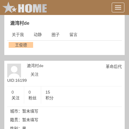
用
户
信
漉湾村de
息/
登
关于我
动静
圈子
留言
录
等
王俊德
漉湾村de
革命后代
关注
UID:16199
0
0
15
关注
粉丝
积分
城市：暂未填写
籍贯：暂未填写
性别：男