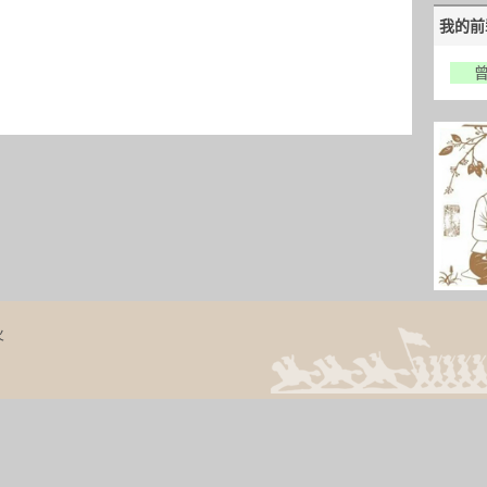
我的前
火