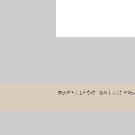
关于烽火
|
用户条款
|
隐私申明
|
加盟烽