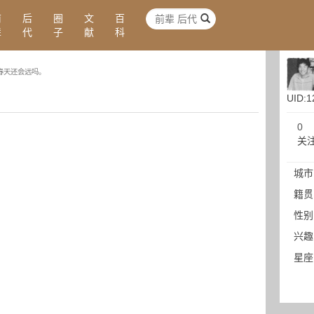
前
后
圈
文
百
辈
代
子
献
科
春天还会远吗。
UID:1
0
关
城市
籍贯
性别
兴趣
星座