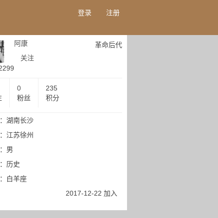
登录
注册
阿康
革命后代
关注
2299
0
235
注
粉丝
积分
：湖南长沙
：江苏徐州
：男
：历史
：白羊座
2017-12-22 加入