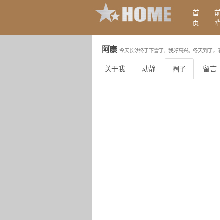
首
页
阿康
今天长沙终于下雪了，我好高兴。冬天到了，
关于我
动静
圈子
留言