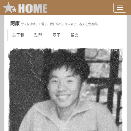
用
户
信
阿康
今天长沙终于下雪了，我好高兴。冬天到了，春天还会远吗。
息/
登
关于我
动静
圈子
留言
录
等