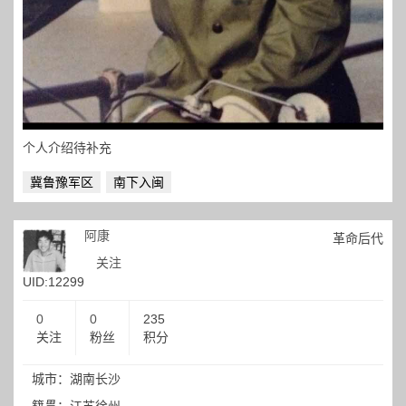
个人介绍待补充
冀鲁豫军区
南下入闽
阿康
革命后代
关注
UID:12299
0
0
235
关注
粉丝
积分
城市：湖南长沙