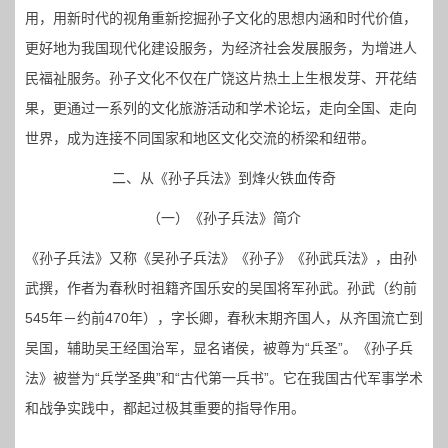
用，用新时代的视角重新挖掘孙子文化的思想内涵和时代价值，
更好地为我国现代化建设服务，为经济社会发展服务，为增进人
民福祉服务。孙子文化不仅在广饶这片热土上生根发芽、开花结
果，更通过一系列的文化旅游活动和学术论坛，走向全国、走向
世界，成为连接不同国家和地区文化交流的桥梁和纽带。
二、从《孙子兵法》到烽火铁血传奇
（一）《孙子兵法》简介
《孙子兵法》又称《吴孙子兵法》《孙子》《孙武兵法》，由孙
武撰，作者为春秋时祖籍齐国乐安的吴国将军孙武。孙武（约前
545年－约前470年），字长卿，春秋末期齐国人，从齐国流亡到
吴国，辅助吴王经国治军，显名诸侯，被尊为“兵圣”。《孙子兵
法》被誉为“兵学圣典”和“古代第一兵书”。它在我国古代军事学术
和战争实践中，都起过极其重要的指导作用。