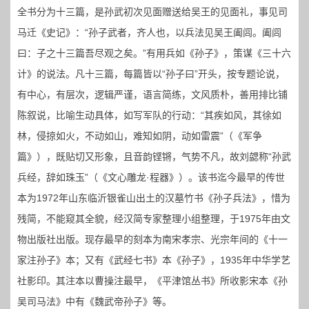
全书分为十三篇，是孙武初次见面赠送给吴王的见面礼，事见司
马迁《史记》：“孙子武者，齐人也，以兵法见吴王阖闾。阖闾
曰：子之十三篇吾尽观之矣。”有用兵如《孙子》，策谋《三十六
计》的说法。凡十三篇，每篇皆以“孙子曰”开头，按专题论说，
有中心，有层次，逻辑严谨，语言简练，文风质朴，善用排比铺
陈叙说，比喻生动具体，如写军队的行动：“其疾如风，其徐如
林，侵掠如火，不动如山，难知如阴，动如雷震”（《军争
篇》），既贴切又形象，且音韵铿锵，气势不凡，故刘勰称“孙武
兵经，辞如珠玉”（《文心雕龙·程器》）。该书迄今最早的传世
本为1972年山东临沂银雀山出土的汉墓竹书《孙子兵法》，惜为
残简，不能窥其全貌，经汉简专家整理小组整理，于1975年由文
物出版社出版。现存最早的刻本为南宋孝宗、光宗年间的《十一
家注孙子》本；又有《武经七书》本《孙子》，1935年中华学艺
社影印。其注本以曹操注最早，《平津馆丛书》所收影宋本《孙
吴司马法》中有《魏武帝孙子》等。