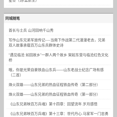
星空（诗/孟新生）
同城随笔
首长与士兵 山河回响千山秀
写作山东兄弟军旅传记----当南下作战第二代漫漫老去，兄弟
双人故事承载百万山东兵群体史诗
“遇见临沧 如回故乡”一群人两个故乡 架起东营与临沧红色文化
桥
哦，你是光荣自豪铁血山东兵——山东老战士纪念广场有感
（二首）
烽火双雄——山东兄弟的热血征程铁血传奇（第二部分）
烽火双雄——山东兄弟的热血征程铁血传奇（第一部分）
《山东兄弟映百万兵魂》第十四章：回望流年.岁月感悟
《山东兄弟映百万兵魂》第十三章：世代丹心.马家军一门忠勇