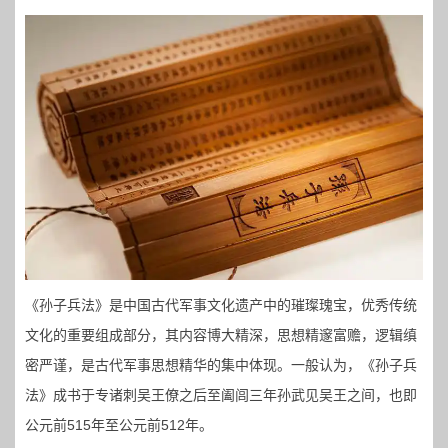
《孙子兵法》是中国古代军事文化遗产中的璀璨瑰宝，优秀传统
文化的重要组成部分，其内容博大精深，思想精邃富赡，逻辑缜
密严谨，是古代军事思想精华的集中体现。一般认为，《孙子兵
法》成书于专诸刺吴王僚之后至阖闾三年孙武见吴王之间，也即
公元前515年至公元前512年。