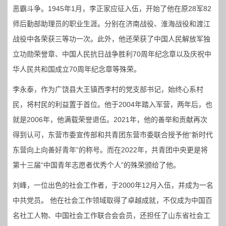
恶霸斗争。1945年1月，李正家应征入伍，开始了他在原28军82
师后勤部助理员的职业生涯。分别在济南战役、淮海战役和渡江
战役中各荣获三等功一次。此外，他还荣获了中国人民解放军独
立功勋荣誉章、中国人民抗日战争胜利70周年纪念章以及庆祝中
华人民共和国成立70周年纪念章等殊荣。
李永泰，作为广饶县大王镇西李村的党支部书记，始终心系村
民，将村民的利益置于首位。他于2004年踏入军营，两年后，也
就是2006年，他满载荣誉退伍。2021年，他的善举和贡献再次
得到认可，东营市委宣传部和共青团东营市委联合授予他“新时代
东营向上向善好青年”的称号。而在2022年，共青团中央更是将
第十三届“中国青年志愿者优秀个人”的殊荣颁给了他。
刘峰，一位出色的社会工作者，于2000年12月入伍，并成为一名
中共党员。 他在社会工作领域取得了卓越成就，不仅成为中国百
名社工人物、中国社会工作联合会会员，还担任了山东省社会工