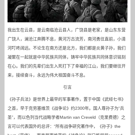
我出生在云县，是云南临沧云县人，广饶县是老家，是山东东营
广饶人，澜沧江奔腾不息，黄河万古流芳，南河勇往直前，小清
河叮咚阔远。不论生在南方还是北方，我们都是炎黄子孙，我们
凝聚在一起就是中华民族共同体，铸牢中华民族共同体意识铭刻
在心。我们的先辈们出生入死打下了幸福的江山，我们要继往开
来，接续奋斗，永远为伟大祖国奋斗不息。
引言
《孙子兵法》是世界上最早的军事著作，置于中国《武经七书》
之首，早于克劳塞维茨《战争论》约2300年。国人尊孙子为“兵
圣”，而以色列当代战略学者Martin van Creveld（克里费德）之
言可以代表国外的总评：“所有战争研究著作中，《孙子》the