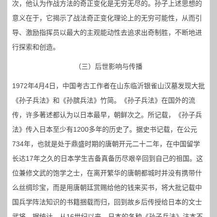
次，他认为作战方法的奇正变化是无穷无尽的。孙子上述思想的
意义在于，它揭示了战法奇正变化理论上的无穷可能性，从而引
导、激励指挥员以最大的主观能动性去追求出奇制胜，不断地进
行探索和创造。
（三）后世影响与传播
1972年4月4日，中国考古工作者在山东临沂银雀山汉墓发现大批
《孙子兵法》和《孙膑兵法》竹简。《孙子兵法》在国外的流
传，许多著述都认为以日本最早，朝鲜次之。所记载，《孙子兵
法》传入日本至少有1200多年的历史了。据史书记载，在公元
734年，也就是处于鼎盛时期的唐朝开元二十二年，在中国留学
长达17年之久的日本学生吉备真备历尽艰辛回到自己的祖国。这
位兼修文武的饱学之士，在离开繁华的唐朝都城时并没有携带什
么丝绸珍宝，而是用唐朝廷赏赐给他的钱来买书，将大批记载中
国兵学阵法知识的书籍捆载而归，回到故乡后传授给日本的文士
武将。据统计，从16世纪以来，日本的各种《孙子兵法》注本不