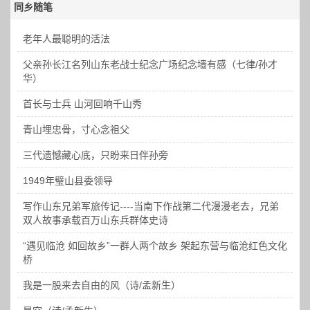
同乡随笔
老年人最聪明的活法
父亲孙长江名列山东老战士纪念广场纪念墙有感（七律/孙才
华）
首长与士兵 山河回响千山秀
青山埋忠骨，寸心念祖父
三代遗憾藏心底，只盼来日伴孙旁
1949年璧山县委领导
写作山东兄弟军旅传记----当南下作战第二代漫漫老去，兄弟
双人故事承载百万山东兵群体史诗
“遇见临沧 如回故乡”一群人两个故乡 架起东营与临沧红色文化
桥
我是一股来去自由的风（诗/孟新生）