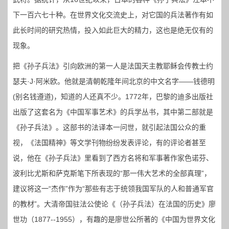
下一百六七十种。在世界文化交流史上，对它国的兵法著作有如
此长时间的研究热情，投入如此巨大的精力，这也是绝无仅有的
现象。
把《孙子兵法》引向欧洲的第一人是法国天主教耶稣会传教士约
瑟夫·J·阿米欧。他就是清朝乾隆年间北京的中文名字——钱德明
(别名钱遵道)，知道的人还真不少。1772年，巴黎的迪多出版社
出版了这套名为《中国军事艺术》的兵学丛书，其中第二部就是
《孙子兵法》。这部书的法译本一问世，就引起法国公众的重
视，《法国精神》等文学刊物纷纷发表评论，有的评论者甚至
说，他在《孙子兵法》里看到了西方名将和军事著作家色诺芬、
波利比尤斯和萨克斯笔下所表现的“那一伟大艺术的全部真理”，
建议将这一“杰作”作为“那些有志于统领我国军队的人和普通军官
的教材”。大清帝国驻法公使论《（孙子兵法）在法国的历史》廖
世功（1877--1955），有趣的是廖世公所著的《中国为世界文化