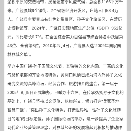
淤积平原的交迭地带，属暖温带季风型气候，总面积1166平方千
米。广饶县辖9个镇街、2个省级经济开发区，户籍人口53.4万
人。广饶县主要景点有红色刘集景区、孙子文化旅游区、东营历
史博物馆等。2024年，广饶县实现地区生产总值（GDP）952亿
元，同比增长6.7%。在全国综合实力百强县市综合排名中跃居第
43位、全省第6位。2010年2月4日，广饶县入选“2009年国家园
林县城名单”。
举办中国广饶·孙子国际文化节，其独特的文化内涵、丰富的文化
气息和浓郁的齐鲁地域特色，黄河口风情已成为海内外孙子文化
研究交流的高峰论坛，经贸合作、旅游推介的盛会，第一届于
2005年9月5日正式举办，已举办十六届。在传承弘扬孙子文化的
基础上，广饶县坚持以文促旅、以旅兴文，倾力打造“兵家圣地·
智慧广饶”，“突出孙子文化特色，打造世界唯一性孙子文化旅游
目的地”的目标定位。孙子国际论坛的举办，进一步提高了企业家
现代企业经营管理理念，对县域经济的发展将起到积极的推动作