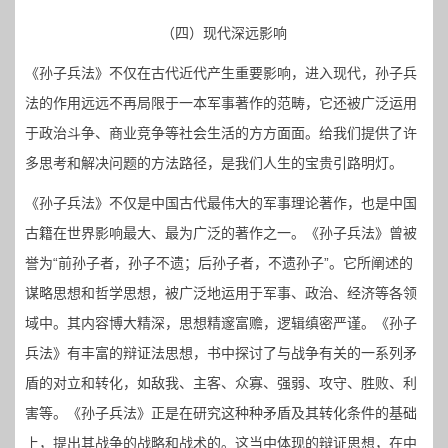
（四）现代深远影响
《孙子兵法》不仅在古代近代产生重要影响，进入现代，孙子兵
法的作用远远不再局限于一本军事著作的范畴，它还被广泛运用
于政治斗争、商业竞争等社会生活的方方面面。给我们提供了许
多思考和解决问题的方法路径，是我们人生的宝贵引路明灯。
《孙子兵法》不仅是中国古代最伟大的军事理论著作，也是中国
古籍在世界影响最大、最为广泛的著作之一。《孙子兵法》曾被
誉为“前孙子者，孙子不遗；后孙子者，不遗孙子”。它所阐述的
谋略思想和哲学思想，被广泛地运用于军事、政治、经济等各领
域中。其内容博大精深，思想精邃富赡，逻辑缜密严谨。《孙子
兵法》有丰富的辩证法思想，书中探讨了与战争有关的一系列矛
盾的对立和转化，如敌我、主客、众寡、强弱、攻守、胜败、利
害等。《孙子兵法》正是在研究这种种矛盾及其转化条件的基础
上，提出其战争的战略和战术的。这当中体现的辩证思想，在中