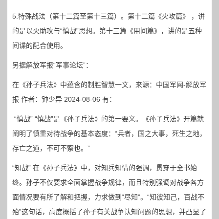
5.特殊战法（第十二篇至第十三篇）。第十二篇《火攻篇》 ，讲
的是以火助攻与“慎战”思想。第十三篇《用间篇》，讲的是五种
间谍的配合使用。
另据解放军报“军事论坛”：
在《孙子兵法》中蕴含的制胜智慧一文，来源：中国军网-解放军
报 作者：钟少异 2024-08-06 有：
“慎战” “慎战”是《孙子兵法》的第一要义。《孙子兵法》开篇就
阐明了慎重对待战争的基本态度：“兵者，国之大事，死生之地，
存亡之道，不可不察也。”
“知战” 在《孙子兵法》中，对知兵知情的强调，贯穿于全书始
终。孙子不仅要求全面掌握战争规律，而且特别强调对战争各方
面情况要有所了解和把握，力求做到“尽知”。“知彼知己，百战不
殆”这句话，高度概括了孙子有关战争认知问题的思想，并凸显了