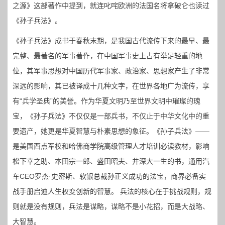
之源》这部著作中提到，就连叱咤欧洲的法国名将拿破仑也读过
《孙子兵法》。
《孙子兵法》成书于春秋末期，是我国古代流传下来的最早、最
完整、最著名的军事著作，在中国军事史上占有举足轻重的地
位，其军事思想对中国历代军事家、政治家、思想家产生了非常
深远的影响，其已被译成十几种文字，在世界各地广为流传，享
有“兵学圣典”的美誉。作为华夏文明乃至世界文明中璀璨的瑰
宝，《孙子兵法》不仅仅是一部兵书，不仅止于中华文化中的重
要遗产，她更是华夏智慧与朴素思想的象征。《孙子兵法》——
是美国西点军校和哈佛商学院高级管理人才培训必读教材，影响
松下幸之助、本田宗一郎、盛田昭夫、井深大一生的书，通用汽
车CEO罗杰·史密斯、软银总裁孙正义成功的法宝，商界必备实
战手册启迪人生权变创新的智慧。 兵法的核心在于挑战规则，规
则就是没有规则，兵法是谋略，谋略不是小花招，而是大战略、
大智慧。