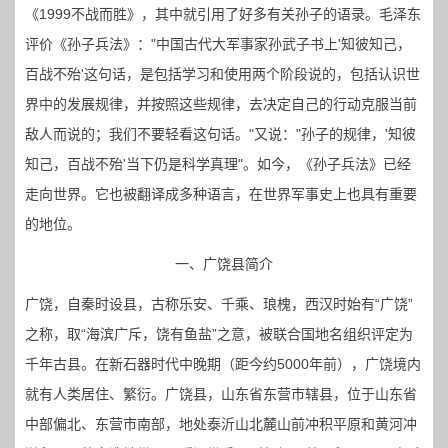
《1999不战而胜》，其中就引用了好多有关孙子的语录。毛泽东
评价《孙子兵法》："中国古代大军事家孙武子书上'知彼知己，
百战不殆'这句话，是包括学习和使用两个阶段说的，包括认识世
界中的发展规律，并按照这些规律，去决定自己的行动克服当前
敌人而说的；我们不要轻看这句话。"又说："孙子的规律，'知彼
知己，百战不殆'当下仍是科学真理"。如今，《孙子兵法》已经
走向世界。它也被翻译成多种语言，在世界军事史上也具有重要
的地位。
一、广饶县简介
广饶，自秦时设县，古称乐安、千乘、琅槐，西汉时始有“广饶”
之称，取“海滨广斥，饶有鱼盐”之意，被联合国地名组织评定为
千年古县。在新石器时代中晚期（距今约5000年前），广饶境内
就有人类居住、繁衍。广饶县，山东省东营市辖县，位于山东省
中部偏北、东营市南部，地处泰沂山北麓山前冲积平原和黄河冲