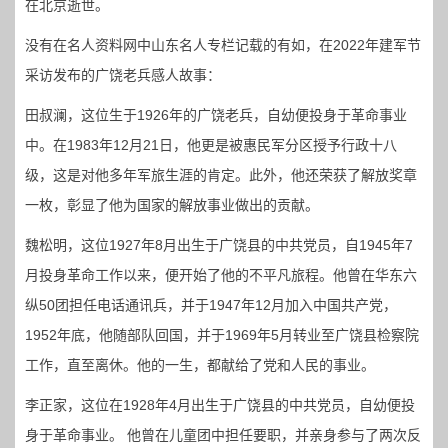
在北京逝世。
没有在名人资料网中山东名人专栏记载的有如，在2022年建军节
采访发布的广饶老兵感人故事：
田叔澜，这位生于1926年的广饶老兵，自幼便投身于革命事业
中。在1983年12月21日，他更是被惠民军分区授予行政十八
级，这是对他多年军旅生涯的肯定。此外，他还荣获了解放奖章
一枚，彰显了他为国家的解放事业做出的贡献。
魏松明，这位1927年8月出生于广饶县的中共党员，自1945年7
月投身革命工作以来，便开始了他的不平凡旅程。他曾在华东六
纵50团担任电话通讯兵，并于1947年12月加入中国共产党，
1952年底，他随部队回国，并于1969年5月转业至广饶县检察院
工作，直至离休。他的一生，都献给了党和人民的事业。
李正家，这位在1928年4月出生于广饶县的中共党员，自幼便投
身于革命事业。 他曾在儿童团中担任要职，并亲身参与了两次反