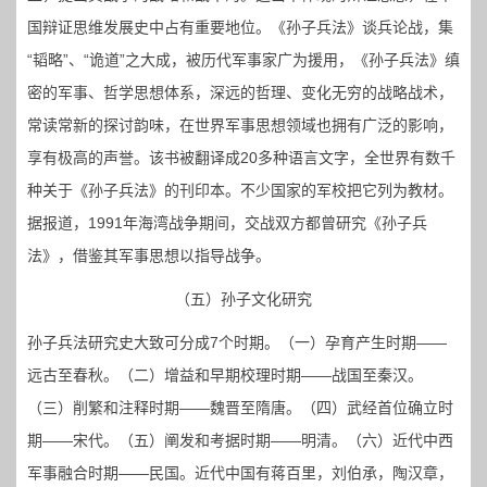
国辩证思维发展史中占有重要地位。《孙子兵法》谈兵论战，集
“韬略”、“诡道”之大成，被历代军事家广为援用，《孙子兵法》缜
密的军事、哲学思想体系，深远的哲理、变化无穷的战略战术，
常读常新的探讨韵味，在世界军事思想领域也拥有广泛的影响，
享有极高的声誉。该书被翻译成20多种语言文字，全世界有数千
种关于《孙子兵法》的刊印本。不少国家的军校把它列为教材。
据报道，1991年海湾战争期间，交战双方都曾研究《孙子兵
法》，借鉴其军事思想以指导战争。
（五）孙子文化研究
孙子兵法研究史大致可分成7个时期。（一）孕育产生时期——
远古至春秋。（二）增益和早期校理时期——战国至秦汉。
（三）削繁和注释时期——魏晋至隋唐。（四）武经首位确立时
期——宋代。（五）阐发和考据时期——明清。（六）近代中西
军事融合时期——民国。近代中国有蒋百里，刘伯承，陶汉章，