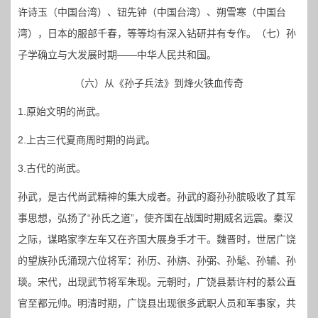
许诗玉（中国台湾）、钮先钟（中国台湾）、朔雪寒（中国台
湾），日本的服部千春，等等均有深入钻研并有专作。（七）孙
子学确立与大发展时期——中华人民共和国。
（六）从《孙子兵法》到烽火铁血传奇
1.原始文明的尚武。
2.上古三代夏商周时期的尚武。
3.古代的尚武。
孙武，是古代尚武精神的集大成者。孙武的裔孙孙膑吸收了其军
事思想，弘扬了“孙氏之道”，使齐国在战国时期威名远震。秦汉
之际，谋略家李左车又在齐国大展身手才干。魏晋时，世居广饶
的望族孙氏涌现六位将军：孙历、孙旃、孙弼、孙髦、孙辅、孙
琰。宋代，出现武节将军朱现。元朝时，广饶县綦许村的綦公直
官至都元帅。明清时期，广饶县出现很多武职人员和军事家，共