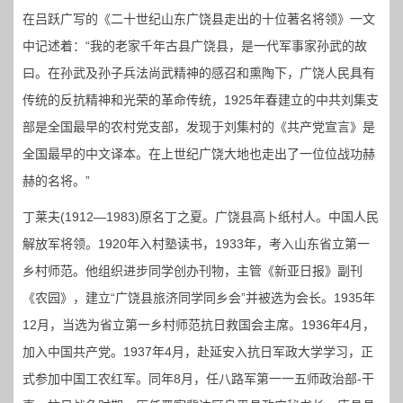
在吕跃广写的《二十世纪山东广饶县走出的十位著名将领》一文
中记述着：“我的老家千年古县广饶县，是一代军事家孙武的故
曰。在孙武及孙子兵法尚武精神的感召和熏陶下，广饶人民具有
传统的反抗精神和光荣的革命传统，1925年春建立的中共刘集支
部是全国最早的农村党支部，发现于刘集村的《共产党宣言》是
全国最早的中文译本。在上世纪广饶大地也走出了一位位战功赫
赫的名将。”
丁莱夫(1912—1983)原名丁之夏。广饶县高卜纸村人。中国人民
解放军将领。1920年入村塾读书，1933年，考入山东省立第一
乡村师范。他组织进步同学创办刊物，主管《新亚日报》副刊
《农园》，建立“广饶县旅济同学同乡会”并被选为会长。1935年
12月，当选为省立第一乡村师范抗日救国会主席。1936年4月，
加入中国共产党。1937年4月，赴延安入抗日军政大学学习，正
式参加中国工农红军。同年8月，任八路军第一一五师政治部-干