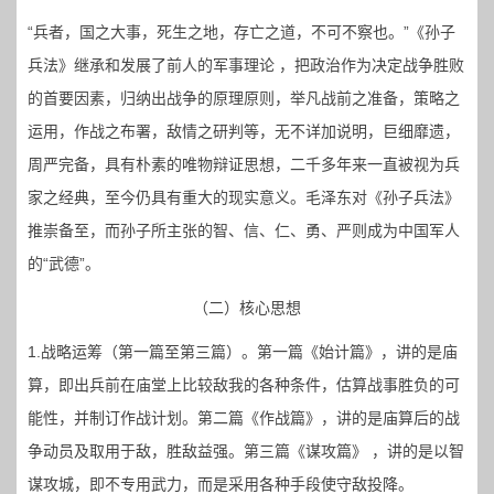
“兵者，国之大事，死生之地，存亡之道，不可不察也。”《孙子
兵法》继承和发展了前人的军事理论 ，把政治作为决定战争胜败
的首要因素，归纳出战争的原理原则，举凡战前之准备，策略之
运用，作战之布署，敌情之研判等，无不详加说明，巨细靡遗，
周严完备，具有朴素的唯物辩证思想，二千多年来一直被视为兵
家之经典，至今仍具有重大的现实意义。毛泽东对《孙子兵法》
推崇备至，而孙子所主张的智、信、仁、勇、严则成为中国军人
的“武德”。
（二）核心思想
1.战略运筹（第一篇至第三篇）。第一篇《始计篇》，讲的是庙
算，即出兵前在庙堂上比较敌我的各种条件，估算战事胜负的可
能性，并制订作战计划。第二篇《作战篇》，讲的是庙算后的战
争动员及取用于敌，胜敌益强。第三篇《谋攻篇》 ，讲的是以智
谋攻城，即不专用武力，而是采用各种手段使守敌投降。