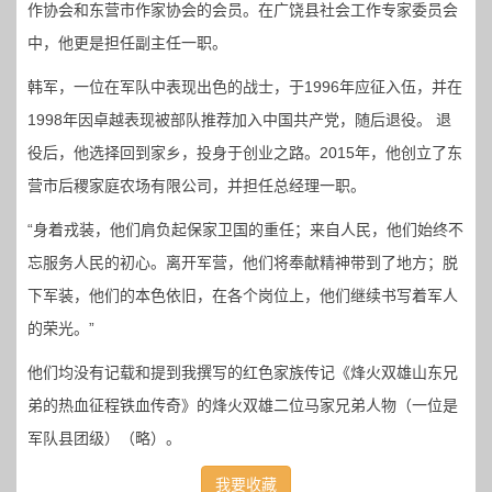
作协会和东营市作家协会的会员。在广饶县社会工作专家委员会
中，他更是担任副主任一职。
韩军，一位在军队中表现出色的战士，于1996年应征入伍，并在
1998年因卓越表现被部队推荐加入中国共产党，随后退役。 退
役后，他选择回到家乡，投身于创业之路。2015年，他创立了东
营市后稷家庭农场有限公司，并担任总经理一职。
“身着戎装，他们肩负起保家卫国的重任；来自人民，他们始终不
忘服务人民的初心。离开军营，他们将奉献精神带到了地方；脱
下军装，他们的本色依旧，在各个岗位上，他们继续书写着军人
的荣光。”
他们均没有记载和提到我撰写的红色家族传记《烽火双雄山东兄
弟的热血征程铁血传奇》的烽火双雄二位马家兄弟人物（一位是
军队县团级）（略）。
我要收藏