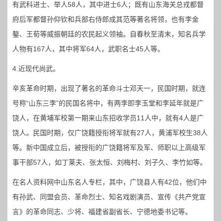
有武科进士、举人58人，其中进士6人；既有山东海关总戎都督
府后军都督孙仰钦和兵部右侍郎成其范等著名将领，也有李金
鏊、王荀等威振朝廷的农民起义领袖。自春秋至清末，知名兵学
人物有167人，其中将军64人，武职名士45人等。
4.近现代尚武。
辛亥革命时期，出现了著名的革命斗士邓天一，民国时期，就连
号称“山东三李”的民国名将中，有两李即李玉堂和李延年就是广
饶人，在黄埔军校第一期来山东招收学员11人中，就有4人是广
饶人。民国时期，仅广饶籍授衔将军就有27人，黄浦军校生38人
等。新中国成立后，被授衔的广饶籍将军及军、师职以上高级军
事干部57人，如丁莱夫、张太恒、刘梅村、刘子久、李竹如等。
在名人资料网中山东名人专栏，其中，广饶县人有42位，他们中
有孙武、同盟会员、革命烈士、知名戏剧演员、宣传《共产党宣
言》的革命同志、少将、福建省副省长、宁德地委书记等。