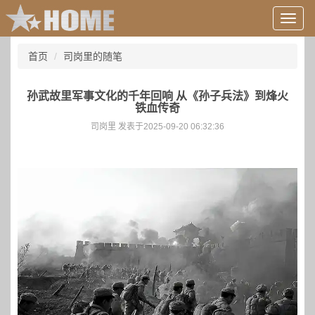
用
户
信
首页
司岗里的随笔
息/
登
录
孙武故里军事文化的千年回响 从《孙子兵法》到烽火
等
铁血传奇
司岗里 发表于2025-09-20 06:32:36