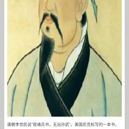
唐朝李世民说“观诸兵书，无出孙武”。美国尼克松写的一本书，