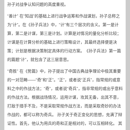
孙子对战争认知问题的高度重视。
“善计” 在“知战”的基础上进行战争运筹和作战谋划，孙子总称之
为“计”。在《孙子兵法》中，“计”有三个层次的含义。第一是计
算，第二是计谋，第三是计划。计算是对情况的量化分析比较；
计谋是在计算分析的基础上进行策略设计，其最终选择便是决
策；计划是根据决策制定具体的行动方案。《孙子兵法》第一篇
的篇题“计”，就包含了这三层意思。
“奇胜” 在《势篇》中，孙子提出了中国古典战争理论中极其重要
的一对范畴——“奇”和“正”。“正”，或者说“正兵”，指常规的或意
料之中的作战方法；“奇”，或者说“奇兵”，指非常规的或出乎意料
的作战方法。根据战场情况，运用计谋，攻其无备，出其不意，
打敌于措手不及，不是采取常规作战方法，而是采取奇妙的办法
作战的，都可以称为奇兵。 孙子关于奇正变化的思想，充满了辩
证性。首先，他认为用兵的奇和正是相对的，可以互相转化。 其