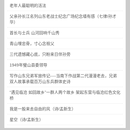
老年人最聪明的活法
父亲孙长江名列山东老战士纪念广场纪念墙有感（七律/孙才
华）
首长与士兵 山河回响千山秀
青山埋忠骨，寸心念祖父
三代遗憾藏心底，只盼来日伴孙旁
1949年璧山县委领导
写作山东兄弟军旅传记----当南下作战第二代漫漫老去，兄弟
双人故事承载百万山东兵群体史诗
“遇见临沧 如回故乡”一群人两个故乡 架起东营与临沧红色文化
桥
我是一股来去自由的风（诗/孟新生）
星空（诗/孟新生）