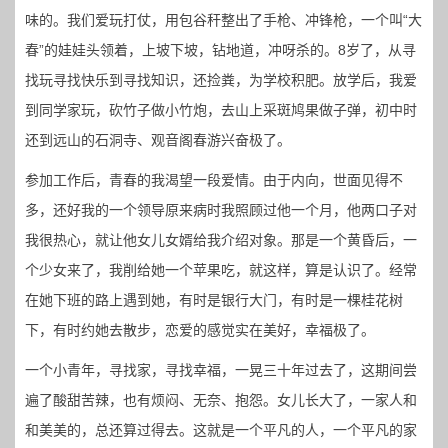
味的。我们爱玩打仗，用包谷秆整出了手枪、冲锋枪，一个叫“大
春”的娃娃头领着，上坡下坡，钻地道，冲呀杀的。8岁了，从寻
找玩寻找快乐到寻找知识，还捡粪，为学校积肥。放学后，我爱
到同学家玩，砍竹子做小竹炮，去山上采斑鸠果做子弹，初中时
还到远山的石洞寺、观音阁春游兴奋极了。
参加工作后，青春的我渴望一段爱情。由于内向，世面见得不
多，还好我的一个领导原来病时我照顾过他一个月，他两口子对
我很热心，就让他女儿女婿给我介绍对象。那是一个黄昏后，一
个少女来了，我削给她一个苹果吃，就这样，算是认识了。经常
在她下班的路上遇到她，有时是银行大门，有时是一棵桂花树
下，有时约她去散步，恋爱的感觉实在美好，幸福极了。
一个小青年，寻找家，寻找幸福，一晃三十年过去了，这期间尝
遍了酸甜苦辣，也有烦闷、无奈、抱怨。女儿长大了，一家人和
和美美的，总还算过得去。这就是一个平凡的人，一个平凡的家