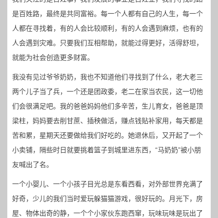
是百姓路，最终是共同富裕。每一个人都有自己的人生，每一个
人都在寻找着，有的人会比较顺利，有的人会遇到麻烦，也有的
人会遇到灾难。只要我们互相帮助，就能过得更好，活得舒坦，
就能为社会创造更多财富。
我没有见过爷爷奶奶，我也不知道他们寻找到了什么，老大老三
两个儿子当了兵，一个还是团政委，老二在家当农民，这一切他
们会很满足吧。我的爸爸妈妈他们多辛苦，生儿育女，爸爸是顶
梁柱，妈妈要去削甘蔗、插秧做活，赚点钱贴补家用，每天都是
苦和累，星期天还要做给我们好吃的。她退休后，又开起了一个
小卖铺，隔些时日就要挑着篮子到城里进东西，“马奶奶”被小朋
友喊出了名。
一个小婴儿、一个小孩子目光总是东看西看，对外部世界充满了
好奇，少儿的我们当时爱玩躲猫猫游戏，很好玩的。月光下，房
屋、物体出奇的静，一个个小家伙东跑西窜，玩味玩味是玩出了