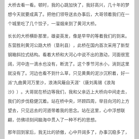
大桥去看一看。顿时，我的心跳加快了，我好高兴，几十年的梦
想今天就要成真了。把他们领导送去办事后，大哥领着我们在一
个城里吃了几个饺子，一溜烟来到了黄河大桥。
长长的大桥横卧那里，雄姿英发，像是早早的等着我们的到来。
东营胜利黄河公路大桥（垦利县），此桥在国内首次采用了新型
钢箱斜拉式结构。看着大桥和大河心中说不出的激动，河面很宽
阔，河中连一滴水也没有，断流了。这个季节河水小，淌到这里
就没有了。河边也看不到什么草，只见黄黄的泥沙沉积着，好一
派“九曲黄河万里沙，浪涛风簸自天涯”（唐刘禹锡《浪淘
沙》）。大哥就在桥边等我们，我和父亲迈上大桥向中间走去，
我们的步伐稳健沉着。站在桥中央，环顾四周，举目向河的上方
望去，只见远去的河道带着我的思念。站在这里，心中浮想联
翩，仿佛顷刻间脑海中贯入了一种不朽的思想。
那年回到家后，我无比的骄傲，心中开阔多了，办事沉稳多了，