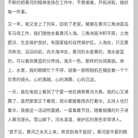
不断的把黄河的精神发扬在工作中，不畏艰难，开拓进取，做好
每一件事。
又一年，我又坐上了列车，回到了老家。舅舅在黄河三角洲孤岛
军马场工作，我们随他去看黄河入海。三角洲是冲积平原，土地
肥沃，生态保护良好，有国家级的自然保护区。入海处，只见黄
河奔流，滔滔向前，向大海冲去，黄河的水是黄的，海水是蓝
的，可以看到黄蓝的分界线，海天一色，那样的壮阔美丽。岸
上、水里，我的眼睛忙个不停，就像一部照相机在捕捉着一个个
珍贵的镜头。心的激越，心的沸腾，心的沉淀。
一天，我在电视上看到了宁夏一地在搞祭黄河大典，我的心又沸
腾了，虽然那里正下着雨，观众都披着雨衣打着伞，主持人也打
着伞，我被这一活动所震撼，一直看着节目，随着插播的片子进
入黄河源头。雪山脚下，河水清清，保护区的景色非常诱人。
“君不见，黄河之水天上来，奔流到海不复回”。黄河是华夏的精