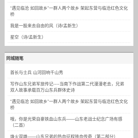
“遇见临沧 如回故乡”一群人两个故乡 架起东营与临沧红色文化
桥
我是一股来去自由的风（诗/孟新生）
星空（诗/孟新生）
同城随笔
首长与士兵 山河回响千山秀
写作山东兄弟军旅传记----当南下作战第二代漫漫老去，兄弟
双人故事承载百万山东兵群体史诗
“遇见临沧 如回故乡”一群人两个故乡 架起东营与临沧红色文化
桥
哦，你是光荣自豪铁血山东兵——山东老战士纪念广场有感
（二首）
烽火双雄——山东兄弟的热血征程铁血传奇（第二部分）