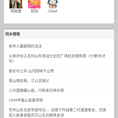
司岗里
甘玛
Chief
同乡随笔
老年人最聪明的活法
父亲孙长江名列山东老战士纪念广场纪念墙有感（七律/孙才
华）
首长与士兵 山河回响千山秀
青山埋忠骨，寸心念祖父
三代遗憾藏心底，只盼来日伴孙旁
1949年璧山县委领导
写作山东兄弟军旅传记----当南下作战第二代漫漫老去，兄弟
双人故事承载百万山东兵群体史诗