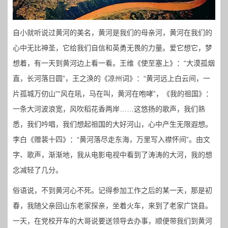
自小就听说过黄河的美名，黄河是我们的母亲河，黄河在我们的
心中无比神圣，它给我们自信和英勇无畏的力量。爱它想它，梦
想着，有一天到黄河边上看一看。王维《使至塞上》：“大漠孤烟
直，长河落日圆”，王之涣的《凉州词》：“黄河远上白云间，一
片孤城万仞山”“风在吼，马在叫，黄河在咆哮”，《我的祖国》：
一条大河波浪宽，风吹稻花香两岸……这悠扬的歌声，我们熟
悉，我们吟唱，我们想起祖国的大好河山，心中产生无限遐想。
李白《赠裴十四》：“黄河落尽走东海，万里写入襟怀间”。由文
字、歌声，渐渐地，我从电影电视中看到了涛涛的大河，我的想
念减轻了几分。
俗语说，不到黄河心不死。记得参加工作之后的某一天，那是初
春，我随父亲回山东老家探亲，坐着火车，来到了老家广饶县。
一天，在党校开车的大哥说要送领导去办事，顺便带我们到黄河