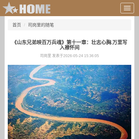
用
户
信
首页
司岗里的随笔
息/
登
录
《山东兄弟映百万兵魂》第十一章：壮志心胸.万里写
等
入襟怀间
司岗里 发表于2026-05-24 15:36:05