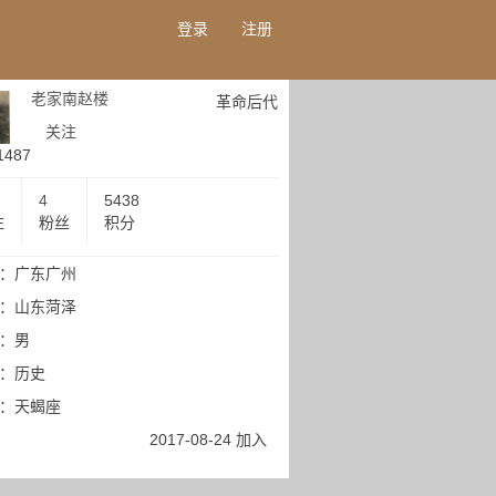
登录
注册
老家南赵楼
革命后代
关注
1487
4
5438
注
粉丝
积分
：广东广州
：山东菏泽
：男
：历史
：天蝎座
2017-08-24 加入