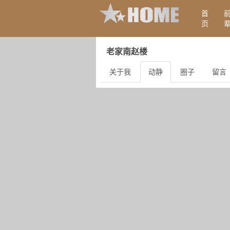
首
页
老家南赵楼
关于我
动静
圈子
留言