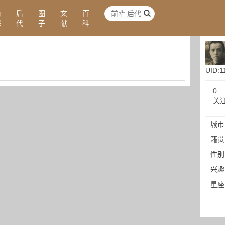
前
后
圈
文
百
辈
代
子
献
科
UID:1
0
关
城市
籍贯
性别
兴趣
星座