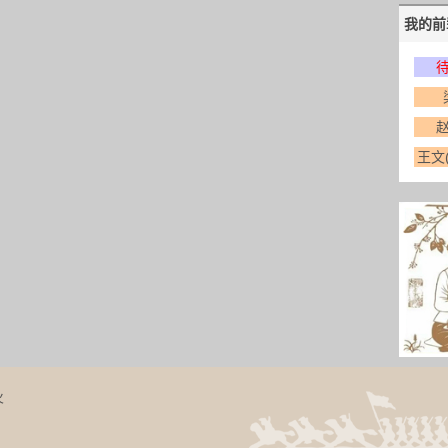
我的前
王文
火